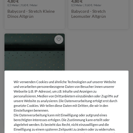
4,80 €
4,80 €
0,5 Meter | 9,60 € / Meter
0,5 Meter | 9,60 € / Meter
Babycord - Stretch Kleine
Babycord - Stretch
Dinos Altgrün
Leomuster Altgrün
Wir verwenden Cookies und ähnliche Technologien auf unserer Website
und verarbeiten personenbezogene Daten von Besucher:innen unserer
Webseite (z.B. IP-Adresse), um z.B. Inhalte und Anzeigen zu
personalisieren, Medien von Drittanbietern einzubinden oder Zugriffe auf
7,30 €
unsere Website zu analysieren. Die Datenverarbeitung erfolgt erst durch
0,5 Meter | 14,60 € / Meter
gesetzte Cookies. Wir teilen diese Daten mit Dritten, die wir in den
Babycord - Folienpunkte
Einstellungen benennen.
Gold Tannengrün
Die Datenverarbeitung kann mit Einwilligung oder aufgrund eines
berechtigten Interesses erfolgen. Die Zustimmung kann erteilt oder
abgelehnt werden. Es besteht das Recht, nicht einzuwilligen und die
Einwilligung zu einem späteren Zeitpunkt zu ändern oder zu widerrufen.