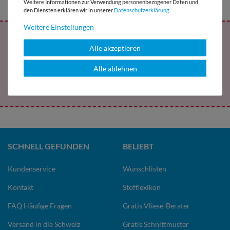
Weitere Informationen zur Verwendung personenbezogener Daten und
den Diensten erklären wir in unserer
Daten­schutz­erklärung
.
Weitere Einstellungen
Melde Dich jetzt für den Snaply-Newsletter
Alle akzeptieren
an und erhalte ein exklusives Freebie !
Alle ablehnen
Jetzt abonnieren
SCHNELL GEFUNDEN
BELIEBT
Kundenservice
Wunschlisten
Kontakt
Stofflexikon
FAQ Häufige Fragen
Gratis Vliese-Berater
Versand in die Schweiz
Gratis Schnittmuster