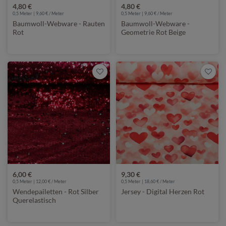
4,80 €
4,80 €
0,5 Meter | 9,60 € / Meter
0,5 Meter | 9,60 € / Meter
Baumwoll-Webware - Rauten
Baumwoll-Webware -
Rot
Geometrie Rot Beige
6,00 €
9,30 €
0,5 Meter | 12,00 € / Meter
0,5 Meter | 18,60 € / Meter
Wendepailetten - Rot Silber
Jersey - Digital Herzen Rot
Querelastisch