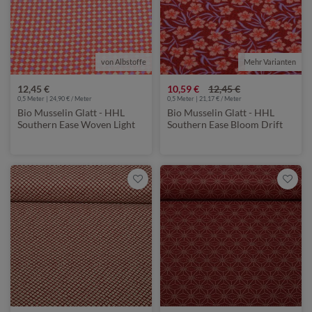
von Albstoffe
Mehr Varianten
von Albstoffe
12,45 €
10,59 €
12,45 €
0,5 Meter | 24,90 € / Meter
0,5 Meter | 21,17 € / Meter
Bio Musselin Glatt - HHL
Bio Musselin Glatt - HHL
Southern Ease Woven Light
Southern Ease Bloom Drift
Rot
Rot