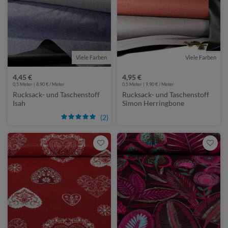
Viele Farben
Viele Farben
4,45 €
4,95 €
0,5 Meter | 8,90 € / Meter
0,5 Meter | 9,90 € / Meter
Rucksack- und Taschenstoff
Rucksack- und Taschenstoff
Isah
Simon Herringbone
(2)