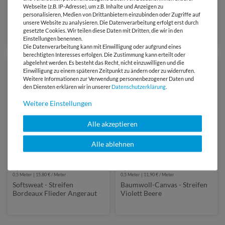
7,90 €
7,15 €
Webseite (z.B. IP-Adresse), um z.B. Inhalte und Anzeigen zu
0,5 Meter | 15,80 € / Meter
0,5 Meter | 14,30 € / Meter
personalisieren, Medien von Drittanbietern einzubinden oder Zugriffe auf
Baumwoll-Canvas - Slub
Baumwoll-Satin - Digital
unsere Website zu analysieren. Die Datenverarbeitung erfolgt erst durch
Digital Blumen Lila Beige
Streifen Abstrakt Bordeaux
gesetzte Cookies. Wir teilen diese Daten mit Dritten, die wir in den
Einstellungen benennen.
Die Datenverarbeitung kann mit Einwilligung oder aufgrund eines
berechtigten Interesses erfolgen. Die Zustimmung kann erteilt oder
abgelehnt werden. Es besteht das Recht, nicht einzuwilligen und die
Einwilligung zu einem späteren Zeitpunkt zu ändern oder zu widerrufen.
Weitere Informationen zur Verwendung personenbezogener Daten und
den Diensten erklären wir in unserer
Daten­schutz­erklärung
.
Weitere Einstellungen
Alle akzeptieren
Alle ablehnen
7,90 €
5,95 €
0,5 Meter | 15,80 € / Meter
0,5 Meter | 11,90 € / Meter
Softsweat - Streifen
Baumwoll-Canvas - Streifen
Bordeaux Flieder Angeraut
Violett Beere