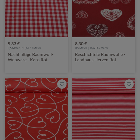
5,33 €
8,30 €
0,5 Meter | 10,65 € / Meter
0,5 Meter | 16,60 € / Meter
Nachhaltige Baumwoll-
Beschichtete Baumwolle -
Webware - Karo Rot
Landhaus Herzen Rot