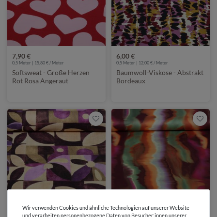
7,90 €
6,00 €
0,5 Meter | 15,80 € / Meter
0,5 Meter | 12,00 € / Meter
Softsweat - Große Herzen
Baumwoll-Viskose - Abstrakt
Rot Rosa Angeraut
Bordeaux
Wir verwenden Cookies und ähnliche Technologien auf unserer Website
und verarbeiten personenbezogene Daten von Besucher:innen unserer