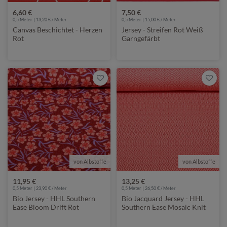
6,60 €
7,50 €
0,5 Meter | 13,20 € / Meter
0,5 Meter | 15,00 € / Meter
Canvas Beschichtet - Herzen
Jersey - Streifen Rot Weiß
Rot
Garngefärbt
von Albstoffe
von Albstoffe
11,95 €
13,25 €
0,5 Meter | 23,90 € / Meter
0,5 Meter | 26,50 € / Meter
Bio Jersey - HHL Southern
Bio Jacquard Jersey - HHL
Ease Bloom Drift Rot
Southern Ease Mosaic Knit
3D Rot