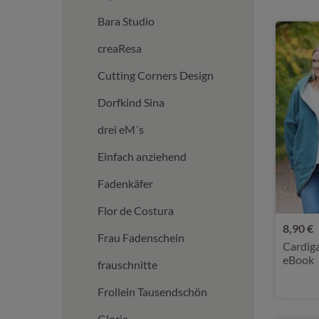
Bara Studio
creaResa
Cutting Corners Design
Dorfkind Sina
drei eM´s
Einfach anziehend
Fadenkäfer
Flor de Costura
8,90 €
Frau Fadenschein
Cardiga
eBook
frauschnitte
Frollein Tausendschön
Gloria