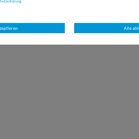
chutz­erklärung
.
kzeptieren
Alle ab