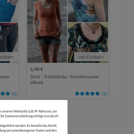
ystbarn
von Kystbarn
6,90 €
uster
Shirt - Trollslända - Schnittmuster
eBook
(1)
(1)
unserer Webseite (z.B. IP-Adresse), um
 Die Datenverarbeitung erfolgt erst durch
abgelehnt werden. Es besteht das Recht,
wendung personenbezogener Daten und den