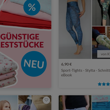
von K
6,90 €
Sport-Tights - Stylta - Schni
eBook