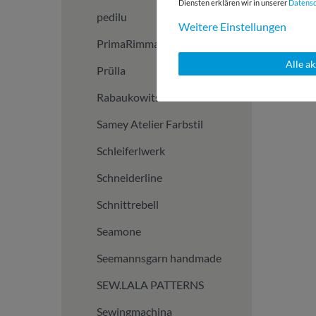
Diensten erklären wir in unserer
Daten­s
pedilu
Weitere Einstellungen
PrimaRimma Patterns
Alle a
Prülla
Rabaukowitsch
Samey Atelier Farbstil
Schleiferlwerk
Schneiderline
Schnittrebell
Seamone
Seemannsgarn handmade
SEW.LALA PATTERNS
Sewingmachina