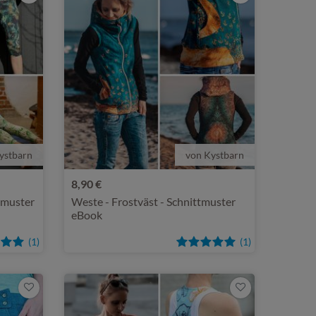
ystbarn
von Kystbarn
8,90 €
ttmuster
Weste - Frostväst - Schnittmuster
eBook
(1)
(1)