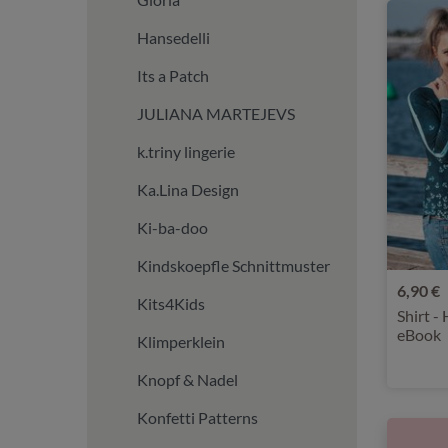
Hansedelli
Its a Patch
JULIANA MARTEJEVS
k.triny lingerie
Ka.Lina Design
Ki-ba-doo
Kindskoepfle Schnittmuster
6,90 €
Kits4Kids
Shirt -
eBook
Klimperklein
Knopf & Nadel
Konfetti Patterns