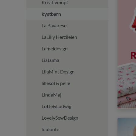
Kreativmupf
kystbarn
La Bavarese
LaLilly Herzileien
Lemeldesign
LiaLuma
LilaMint Design
lillesol & pelle
LindaMaj
Lotte&Ludwig
LovelySewDesign
louloute