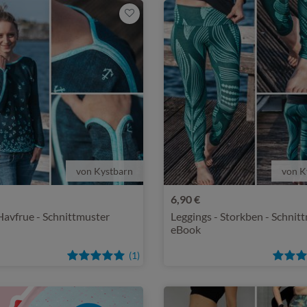
von Kystbarn
von K
6,90 €
 Havfrue - Schnittmuster
Leggings - Storkben - Schnit
eBook
(1)