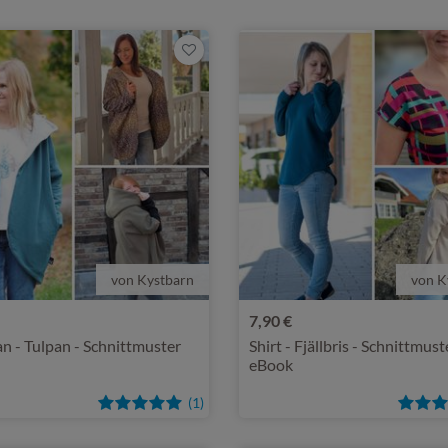
von Kystbarn
von K
7,90 €
n - Tulpan - Schnittmuster
Shirt - Fjällbris - Schnittmust
eBook
(1)