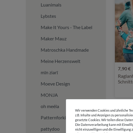
Luanimals
Lybstes
Make It Yours - The Label
Maker Mauz
Matroschka Handmade
Meine Herzenswelt
7,90 €
mīn ziarī
Raglanh
Schnit
Moeve Design
MONJA
oh meéla
Wir verwenden Cookies und ähnliche Tec
z.B. Inhalte und Anzeigen zu personalisi
Patternforkids
gesetzte Cookies. Wir teilen diese Daten
Die Datenverarbeitung kann mit Einwilli
pattydoo
nicht einzuwilligen und die Einwilligun