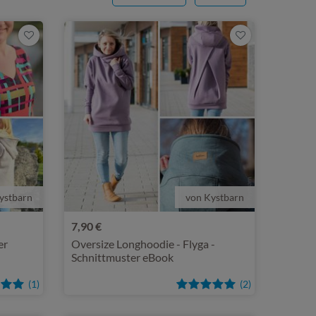
ystbarn
von Kystbarn
7,90 €
er
Oversize Longhoodie - Flyga -
Schnittmuster eBook
(1)
(2)