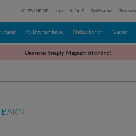
GUTSCHEINE
Neu
% SALE
Stoffwelten
Taschens
rtband
Reißverschlüsse
Nähzubehör
Garne
Das neue Snaply-Magazin ist online!
TBARN