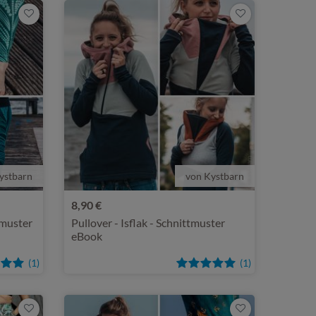
ystbarn
von Kystbarn
8,90 €
tmuster
Pullover - Isflak - Schnittmuster
eBook
(1)
(1)