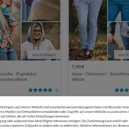
von Kystbarn
von K
7,90 €
oodie - Popväska! -
Hose - Glimmors! - Schnittm
tmuster eBook
eBook
(1)
hnologien auf unserer Website und verarbeiten personenbezogene Daten von Besucher:innen 
eren, Medien von Drittanbietern einzubinden oder Zugriffe auf unsere Website zu analysieren.
 mit Dritten, die wir in den Einstellungen benennen.
gung oder aufgrund eines berechtigten Interesses erfolgen. Die Zustimmung kann erteilt oder 
g zu einem späteren Zeitpunkt zu ändern oder zu widerrufen. Weitere Informationen zur Ver