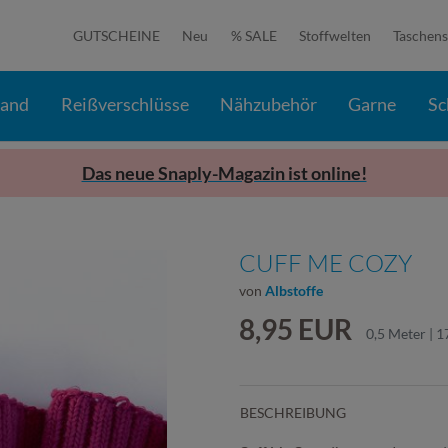
GUTSCHEINE
Neu
% SALE
Stoffwelten
Taschens
band
Reißverschlüsse
Nähzubehör
Garne
Sc
Das neue Snaply-Magazin ist online!
CUFF ME COZY
von
Albstoffe
8,95 EUR
0,5 Meter | 1
BESCHREIBUNG