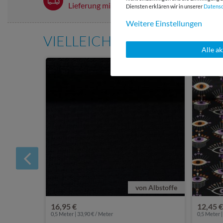
Lieferung mit DHL
Diensten erklären wir in unserer
Daten­s
Weitere Einstellungen
VIELLEICHT AUCH INTERE
Alle a
von Albstoffe
16,95 €
12,45 €
0,5 Meter | 33,90 € / Meter
0,5 Meter |