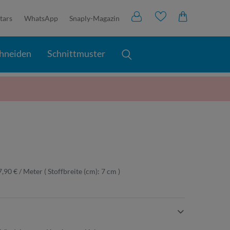
tars
WhatsApp
Snaply-Magazin
hneiden
Schnittmuster
7,90 € / Meter
( Stoffbreite (cm): 7 cm )