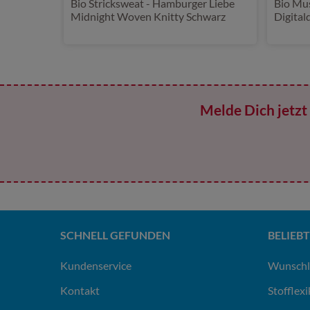
Bio Stricksweat - Hamburger Liebe
Bio Mus
Midnight Woven Knitty Schwarz
Digital
Resiste
Melde Dich jetzt 
SCHNELL GEFUNDEN
BELIEBT
Kundenservice
Wunschl
Kontakt
Stofflex