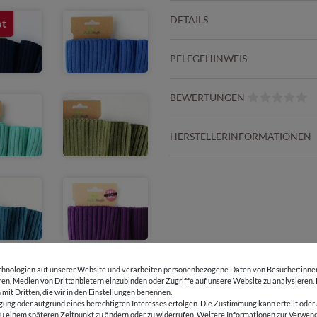
DETAILS
ot
PFLEGEHINWEIS
BEWERTUNGEN
HERSTELLERINFORMATIONEN
hnologien auf unserer Website und verarbeiten personenbezogene Daten von Besucher:innen 
eren, Medien von Drittanbietern einzubinden oder Zugriffe auf unsere Website zu analysieren.
 mit Dritten, die wir in den Einstellungen benennen.
gung oder aufgrund eines berechtigten Interesses erfolgen. Die Zustimmung kann erteilt oder 
E-Mail Kundenservice
Über 98% positive
g zu einem späteren Zeitpunkt zu ändern oder zu widerrufen. Weitere Informationen zur Ver