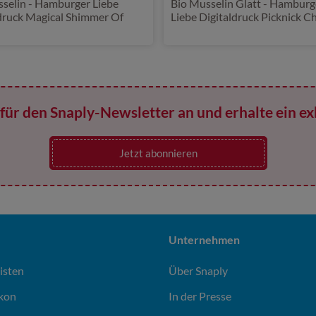
selin - Hamburger Liebe
Bio Musselin Glatt - Hamburg
druck Magical Shimmer Of
Liebe Digitaldruck Picknick Ch
nce Schwarz Lila
für den Snaply-Newsletter an und erhalte ein ex
Jetzt abonnieren
Unternehmen
isten
Über Snaply
ikon
In der Presse