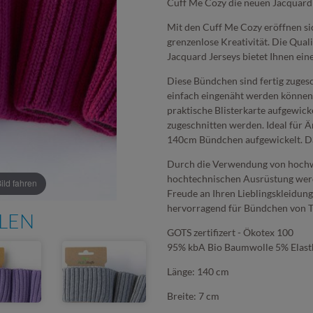
Cuff Me Cozy die neuen Jacquar
Mit den Cuff Me Cozy eröffnen si
grenzenlose Kreativität. Die Quali
Jacquard Jerseys bietet Ihnen ein
Diese Bündchen sind fertig zugesc
einfach eingenäht werden können u
praktische Blisterkarte aufgewic
zugeschnitten werden. Ideal für 
140cm Bündchen aufgewickelt. D
Durch die Verwendung von hochw
hochtechnischen Ausrüstung werde
ld fahren
Freude an Ihren Lieblingskleidun
hervorragend für Bündchen von T-
HLEN
GOTS zertifizert - Ökotex 100
95% kbA Bio Baumwolle 5% Elas
Länge: 140 cm
Breite: 7 cm