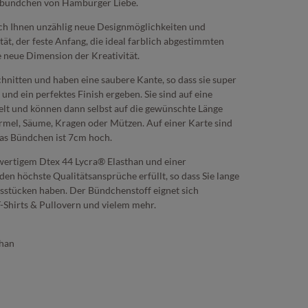
dbündchen von Hamburger Liebe.
ch Ihnen unzählig neue Designmöglichkeiten und
tät, der feste Anfang, die ideal farblich abgestimmten
e neue Dimension der Kreativität.
hnitten und haben eine saubere Kante, so dass sie super
nd ein perfektes Finish ergeben. Sie sind auf eine
kelt und können dann selbst auf die gewünschte Länge
Ärmel, Säume, Kragen oder Mützen. Auf einer Karte sind
as Bündchen ist 7cm hoch.
ertigem Dtex 44 Lycra® Elasthan und einer
n höchste Qualitätsansprüche erfüllt, so dass Sie lange
gsstücken haben. Der Bündchenstoff eignet sich
Shirts & Pullovern und vielem mehr.
than