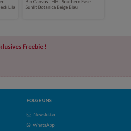
er
Bio Canvas - HHL Southern Ease
eck Lila
Sunlit Botanica Beige Blau
klusives Freebie !
FOLGE UNS
Newsletter
WhatsApp