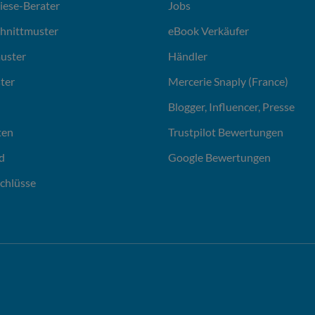
liese-Berater
Jobs
chnittmuster
eBook Verkäufer
uster
Händler
ter
Mercerie Snaply (France)
Blogger, Influencer, Presse
ten
Trustpilot Bewertungen
d
Google Bewertungen
chlüsse