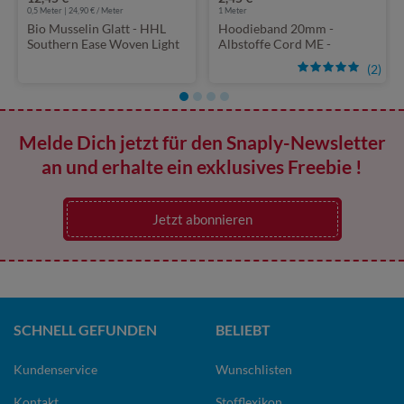
0,5 Meter | 24,90 € / Meter
1
Meter
Bio Musselin Glatt - HHL
Hoodieband 20mm -
Southern Ease Woven Light
Albstoffe Cord ME -
Grün
Meterware
(2)
Melde Dich jetzt für den Snaply-Newsletter
an und erhalte ein exklusives Freebie !
Jetzt abonnieren
SCHNELL GEFUNDEN
BELIEBT
Kundenservice
Wunschlisten
Kontakt
Stofflexikon