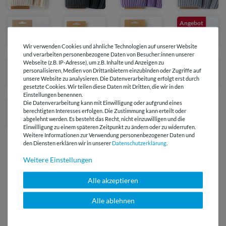
Angebot
Wir verwenden Cookies und ähnliche Technologien auf unserer Website
und verarbeiten personenbezogene Daten von Besucher:innen unserer
Webseite (z.B. IP-Adresse), um z.B. Inhalte und Anzeigen zu
personalisieren, Medien von Drittanbietern einzubinden oder Zugriffe auf
unsere Website zu analysieren. Die Datenverarbeitung erfolgt erst durch
gesetzte Cookies. Wir teilen diese Daten mit Dritten, die wir in den
Einstellungen benennen.
Die Datenverarbeitung kann mit Einwilligung oder aufgrund eines
berechtigten Interesses erfolgen. Die Zustimmung kann erteilt oder
abgelehnt werden. Es besteht das Recht, nicht einzuwilligen und die
Einwilligung zu einem späteren Zeitpunkt zu ändern oder zu widerrufen.
Weitere Informationen zur Verwendung personenbezogener Daten und
den Diensten erklären wir in unserer
Daten­schutz­erklärung
.
Weitere Einstellungen
Alle akzeptieren
Versandkostenfrei ab 60 € -
Lieferung mit DHL
Alle ablehnen
E-Mail Kundenservice
Antwort in 24h