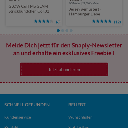
0,5 Meter | 22,50 € / Meter
GLOW Cuff Me GLAM
Jersey gemustert -
Strickbündchen Col.82
Hamburger Liebe
Digitaldruck Glow Edition
(6)
(12)
Lily Digital Schwarz
Multicolor
Melde Dich jetzt für den Snaply-Newsletter
an und erhalte ein exklusives Freebie !
Jetzt abonnieren
SCHNELL GEFUNDEN
BELIEBT
Kundenservice
Wunschlisten
Kontakt
Stofflexikon