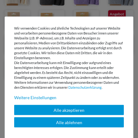
Angebot
Wir verwenden Cookies und ähnliche Technologien auf unserer Website
und verarbeiten personenbezogene Daten von Besucher:innen unserer
Webseite (z.B. IP-Adresse), um z.B. Inhalte und Anzeigen zu
personalisieren, Medien von Drittanbietern einzubinden oder Zugriffe auf
unsere Website zu analysieren. Die Datenverarbeitung erfolgt erst durch
gesetzte Cookies. Wir teilen diese Daten mit Dritten, die wir in den
Einstellungen benennen.
Die Datenverarbeitung kann mit Einwilligung oder aufgrund eines
berechtigten Interesses erfolgen. Die Zustimmung kann erteilt oder
abgelehnt werden. Es besteht das Recht, nicht einzuwilligen und die
Einwilligung zu einem späteren Zeitpunkt zu ändern oder zu widerrufen.
Weitere Informationen zur Verwendung personenbezogener Daten und
den Diensten erklären wir in unserer
Daten­schutz­erklärung
.
Weitere Einstellungen
Alle akzeptieren
Versandkostenfrei ab 60 € -
Lieferung mit DHL
Alle ablehnen
E-Mail Kundenservice
Antwort in 24h