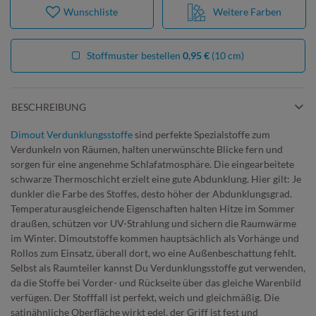
Wunschliste
Weitere Farben
Stoffmuster bestellen
0,95 €
(10 cm)
BESCHREIBUNG
Dimout Verdunklungsstoffe
sind perfekte Spezialstoffe zum
Verdunkeln von Räumen, halten unerwünschte Blicke fern und
sorgen für eine angenehme Schlafatmosphäre. Die eingearbeitete
schwarze Thermoschicht erzielt eine gute Abdunklung. Hier gilt: Je
dunkler die Farbe des Stoffes, desto höher der Abdunklungsgrad.
Temperaturausgleichende Eigenschaften halten Hitze im Sommer
draußen, schützen vor UV-Strahlung und sichern die Raumwärme
im Winter. Dimoutstoffe kommen hauptsächlich als Vorhänge und
Rollos zum Einsatz, überall dort, wo eine Außenbeschattung fehlt.
Selbst als Raumteiler kannst Du Verdunklungsstoffe gut verwenden,
da die Stoffe bei Vorder- und Rückseite über das gleiche Warenbild
verfügen. Der Stofffall ist perfekt, weich und gleichmäßig. Die
satinähnliche Oberfläche wirkt edel, der Griff ist fest und