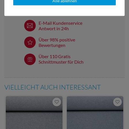
Alle ablehnen
Versandkostenfrei ab 60 € -
Lieferung mit DHL
E-Mail Kundenservice
Antwort in 24h
Über 98% positive
Bewertungen
Über 110 Gratis
Schnittmuster für Dich
VIELLEICHT AUCH INTERESSANT