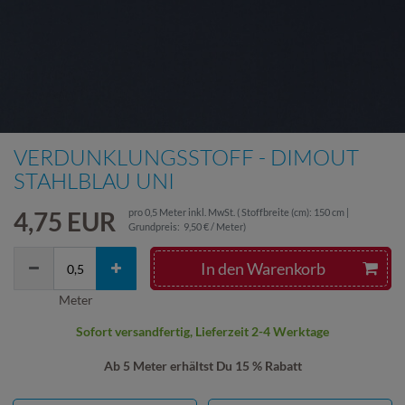
VERDUNKLUNGSSTOFF - DIMOUT
STAHLBLAU UNI
4,75 EUR
pro
0,5
Meter
inkl. MwSt.
( Stoffbreite (cm): 150 cm |
Grundpreis:
9,50 € / Meter
)
In den Warenkorb
Meter
Sofort versandfertig, Lieferzeit 2-4 Werktage
Ab 5 Meter erhältst Du 15 % Rabatt