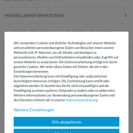
HERSTELLERINFORMATIONEN
DIESER STOFF IN ANDEREN FARBEN
Wir verwenden Cookies und ähnliche Technologien auf unserer Website
und verarbeiten personenbezogene Daten von Besucher:innen unserer
Webseite (z.B. IP-Adresse), um z.B. Inhalte und Anzeigen zu
personalisieren, Medien von Drittanbietern einzubinden oder Zugriffe auf
unsere Website zu analysieren. Die Datenverarbeitung erfolgt erst durch
gesetzte Cookies. Wir teilen diese Daten mit Dritten, die wir in den
Einstellungen benennen.
Die Datenverarbeitung kann mit Einwilligung oder aufgrund eines
berechtigten Interesses erfolgen. Die Zustimmung kann erteilt oder
abgelehnt werden. Es besteht das Recht, nicht einzuwilligen und die
Einwilligung zu einem späteren Zeitpunkt zu ändern oder zu widerrufen.
-40 %
Ausverkauft
Weitere Informationen zur Verwendung personenbezogener Daten und
den Diensten erklären wir in unserer
Daten­schutz­erklärung
.
Weitere Einstellungen
Alle akzeptieren