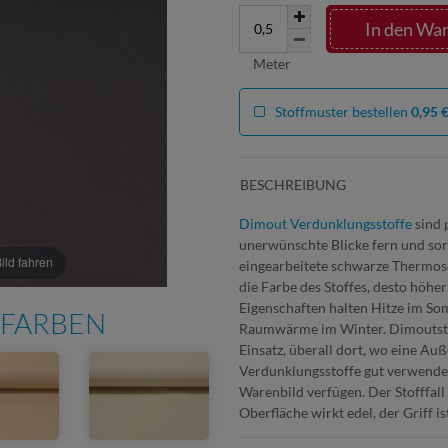
In den Wa
Meter
Stoffmuster bestellen
0,95 
BESCHREIBUNG
Dimout Verdunklungsstoffe
sind 
unerwünschte Blicke fern und so
ld fahren
eingearbeitete schwarze Thermosch
die Farbe des Stoffes, desto höh
Eigenschaften halten Hitze im So
 FARBEN
Raumwärme im Winter. Dimoutsto
Einsatz, überall dort, wo eine Au
Verdunklungsstoffe gut verwenden,
Warenbild verfügen. Der Stofffall
Oberfläche wirkt edel, der Griff i