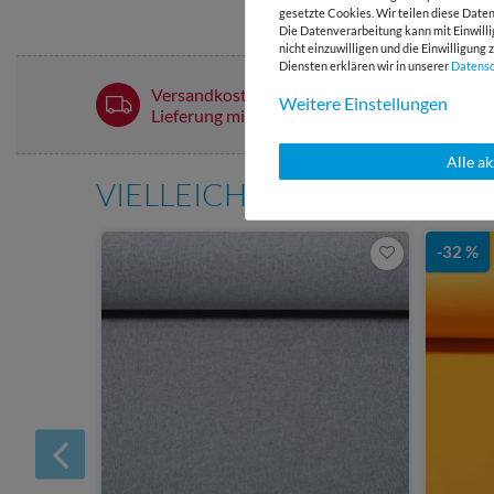
gesetzte Cookies. Wir teilen diese Daten
Die Datenverarbeitung kann mit Einwilli
nicht einzuwilligen und die Einwilligun
Diensten erklären wir in unserer
Daten­s
Versandkostenfrei ab 60 € -
Weitere Einstellungen
Lieferung mit DHL
Alle a
VIELLEICHT AUCH INTERE
-32 %