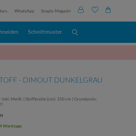
tars
WhatsApp
Snaply-Magazin
hneiden
Schnittmuster
OFF - DIMOUT DUNKELGRAU
r
inkl. MwSt.
( Stoffbreite (cm): 150 cm | Grundpreis:
r
)
tt
2-4 Werktage