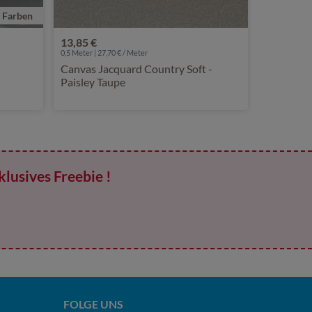
e Farben
13,85 €
0,5 Meter | 27,70 € / Meter
Canvas Jacquard Country Soft -
Paisley Taupe
klusives Freebie !
FOLGE UNS