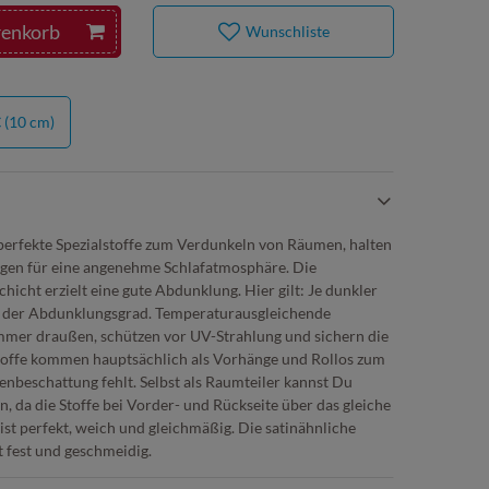
renkorb
Wunschliste
€
(10 cm)
perfekte Spezialstoffe zum Verdunkeln von Räumen, halten
rgen für eine angenehme Schlafatmosphäre. Die
icht erzielt eine gute Abdunklung. Hier gilt: Je dunkler
er der Abdunklungsgrad. Temperaturausgleichende
mmer draußen, schützen vor UV-Strahlung und sichern die
ffe kommen hauptsächlich als Vorhänge und Rollos zum
ßenbeschattung fehlt. Selbst als Raumteiler kannst Du
 da die Stoffe bei Vorder- und Rückseite über das gleiche
 ist perfekt, weich und gleichmäßig. Die satinähnliche
st fest und geschmeidig.