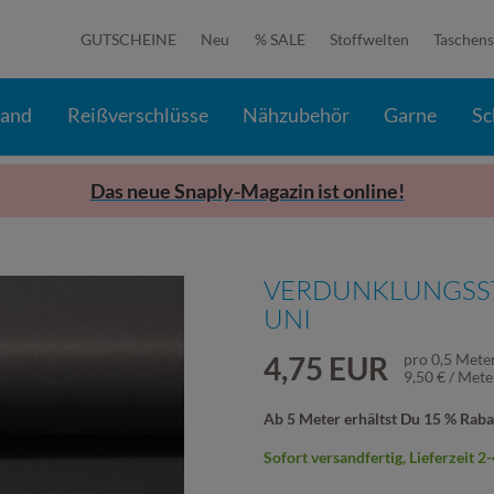
GUTSCHEINE
Neu
% SALE
Stoffwelten
Taschens
band
Reißverschlüsse
Nähzubehör
Garne
Sc
Das neue Snaply-Magazin ist online!
VERDUNKLUNGSST
UNI
4,75 EUR
pro
0,5
Mete
9,50 € / Mete
Ab 5 Meter erhältst Du 15 % Raba
Sofort versandfertig, Lieferzeit 