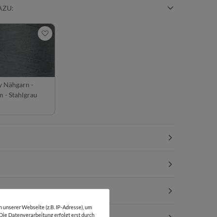
AZU:
y Nähgarn -
 - Stahlgrau
unserer Webseite (z.B. IP-Adresse), um
 Die Datenverarbeitung erfolgt erst durch