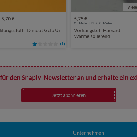
Viel
5,70 €
5,75 €
0,5 Meter | 11,50 € / Meter
lungsstoff - Dimout Gelb Uni
Vorhangstoff Harvard
Wärmeisolierend
(1)
für den Snaply-Newsletter an und erhalte ein ex
Jetzt abonnieren
Unternehmen