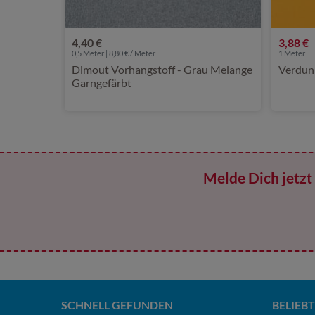
4,40 €
3,88 €
0,5 Meter | 8,80 € / Meter
1
Meter
Dimout Vorhangstoff - Grau Melange
Verdunk
Garngefärbt
Melde Dich jetzt 
SCHNELL GEFUNDEN
BELIEBT