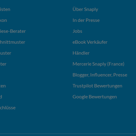
isten
Über Snaply
ikon
In der Presse
liese-Berater
Jobs
chnittmuster
eBook Verkäufer
uster
Händler
ter
Mercerie Snaply (France)
Blogger, Influencer, Presse
ten
Trustpilot Bewertungen
d
Google Bewertungen
chlüsse