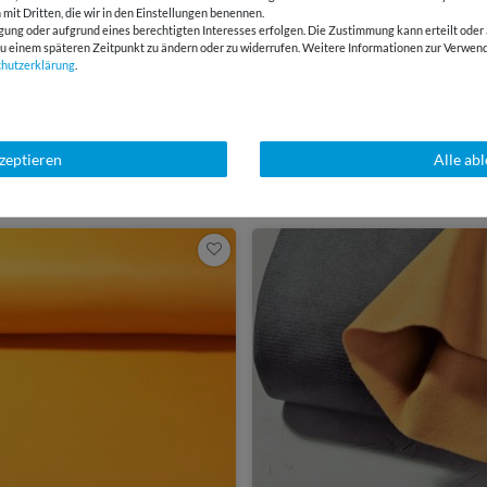
HERSTELLERINFORMATIONEN
 mit Dritten, die wir in den Einstellungen benennen.
gung oder aufgrund eines berechtigten Interesses erfolgen. Die Zustimmung kann erteilt oder 
g zu einem späteren Zeitpunkt zu ändern oder zu widerrufen. Weitere Informationen zur Ver
chutz­erklärung
.
E-Mail Kundenservice
Über 98% positive
Antwort in 24h
Bewertungen
kzeptieren
Alle ab
SSANT