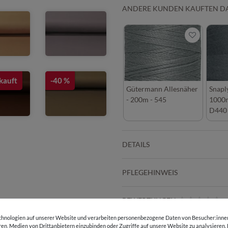
ANDERE KUNDEN KAUFTEN D
kauft
-40 %
Gütermann Allesnäher
Snapl
- 200m - 545
1000m
D440
DETAILS
PFLEGEHINWEIS
BEWERTUNGEN
hnologien auf unserer Website und verarbeiten personenbezogene Daten von Besucher:innen 
eren, Medien von Drittanbietern einzubinden oder Zugriffe auf unsere Website zu analysieren.