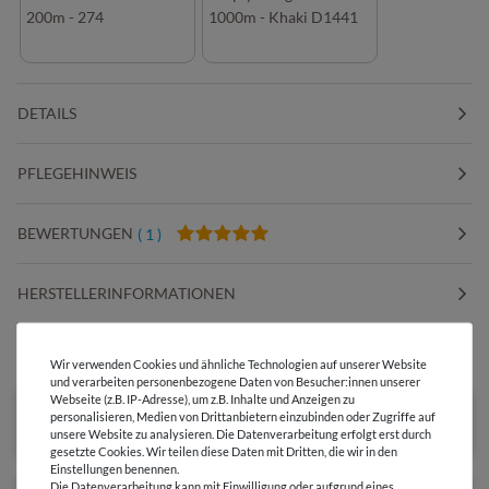
200m - 274
1000m - Khaki D1441
DETAILS
PFLEGEHINWEIS
BEWERTUNGEN
( 1 )
HERSTELLERINFORMATIONEN
DIESER STOFF IN ANDEREN FARBEN
Wir verwenden Cookies und ähnliche Technologien auf unserer Website
und verarbeiten personenbezogene Daten von Besucher:innen unserer
Webseite (z.B. IP-Adresse), um z.B. Inhalte und Anzeigen zu
personalisieren, Medien von Drittanbietern einzubinden oder Zugriffe auf
unsere Website zu analysieren. Die Datenverarbeitung erfolgt erst durch
gesetzte Cookies. Wir teilen diese Daten mit Dritten, die wir in den
Einstellungen benennen.
Die Datenverarbeitung kann mit Einwilligung oder aufgrund eines