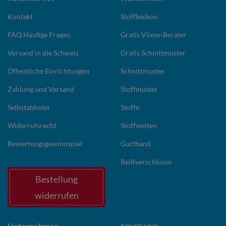
Kontakt
Stofflexikon
FAQ Häufige Fragen
Gratis Vliese-Berater
Versand in die Schweiz
Gratis Schnittmuster
Öffentliche Einrichtungen
Schnittmuster
Zahlung und Versand
Stoffmuster
Selbstabholer
Stoffe
Widerrufsrecht
Stoffwelten
Bewertungsgewinnspiel
Gurtband
Reißverschlüsse
Bestellung
widerrufen
Unternehmen