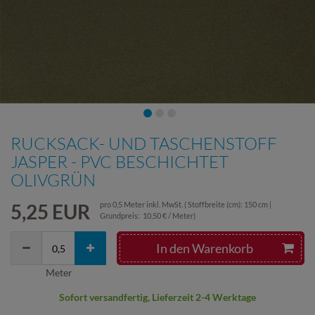
RUCKSACK- UND TASCHENSTOFF
JASPER - PVC BESCHICHTET
OLIVGRÜN
5,25 EUR
pro
0,5
Meter
inkl. MwSt.
( Stoffbreite (cm): 150 cm |
Grundpreis:
10,50 € / Meter
)
In den Warenkorb
Meter
Sofort versandfertig, Lieferzeit 2-4 Werktage