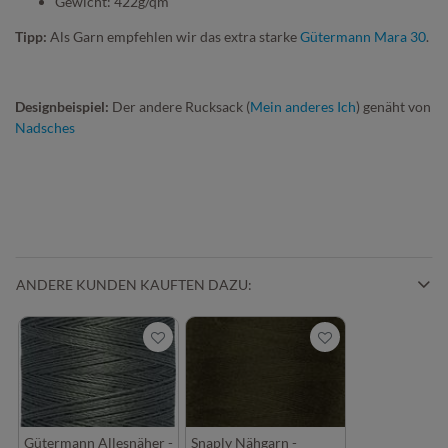
Gewicht: 422g/qm
Tipp:
Als Garn empfehlen wir das extra starke
Gütermann Mara 30
.
Designbeispiel:
Der andere Rucksack (
Mein anderes Ich
) genäht von
Nadsches
ANDERE KUNDEN KAUFTEN DAZU:
Gütermann Allesnäher -
Snaply Nähgarn -