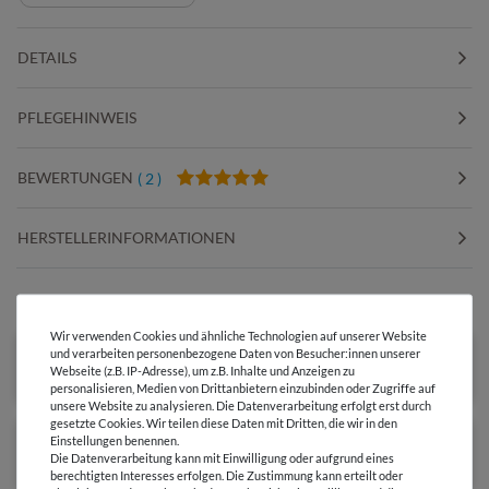
DETAILS
PFLEGEHINWEIS
BEWERTUNGEN
( 2 )
HERSTELLERINFORMATIONEN
DIESER STOFF IN ANDEREN FARBEN
Wir verwenden Cookies und ähnliche Technologien auf unserer Website
und verarbeiten personenbezogene Daten von Besucher:innen unserer
Webseite (z.B. IP-Adresse), um z.B. Inhalte und Anzeigen zu
personalisieren, Medien von Drittanbietern einzubinden oder Zugriffe auf
unsere Website zu analysieren. Die Datenverarbeitung erfolgt erst durch
gesetzte Cookies. Wir teilen diese Daten mit Dritten, die wir in den
Einstellungen benennen.
Die Datenverarbeitung kann mit Einwilligung oder aufgrund eines
berechtigten Interesses erfolgen. Die Zustimmung kann erteilt oder