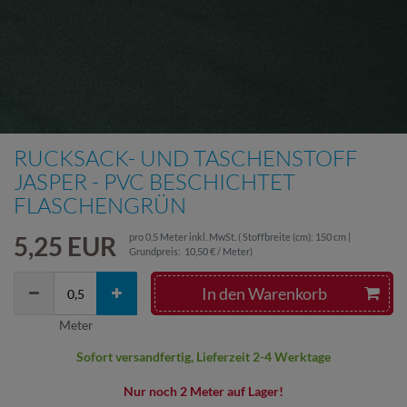
RUCKSACK- UND TASCHENSTOFF
JASPER - PVC BESCHICHTET
FLASCHENGRÜN
5,25 EUR
pro
0,5
Meter
inkl. MwSt.
( Stoffbreite (cm): 150 cm |
Grundpreis:
10,50 € / Meter
)
In den Warenkorb
Meter
Sofort versandfertig, Lieferzeit 2-4 Werktage
Nur noch 2 Meter auf Lager!