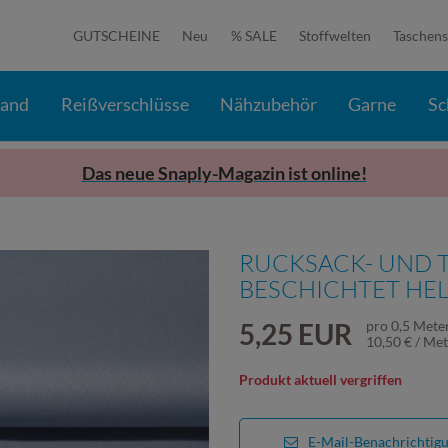
GUTSCHEINE
Neu
% SALE
Stoffwelten
Taschens
band
Reißverschlüsse
Nähzubehör
Garne
Sc
Das neue Snaply-Magazin ist online!
RUCKSACK- UND T
BESCHICHTET HE
5,25 EUR
pro
0,5
Mete
10,50 € / Me
Produkt aktuell vergriffen
E-Mail-Benachrichtig