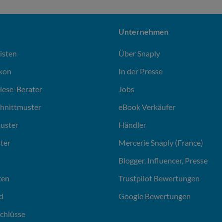
Unternehmen
isten
Über Snaply
ikon
In der Presse
liese-Berater
Jobs
chnittmuster
eBook Verkäufer
uster
Händler
ter
Mercerie Snaply (France)
Blogger, Influencer, Presse
ten
Trustpilot Bewertungen
d
Google Bewertungen
chlüsse