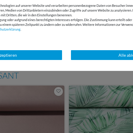
hnologien auf unserer Website und verarbeiten personenbezogene Daten von Besucher:innen 
BEWERTUNGEN
eren, Medien von Drittanbietern einzubinden oder Zugriffe auf unsere Website zu analysieren.
 mit Dritten, die wir in den Einstellungen benennen.
gung oder aufgrund eines berechtigten Interesses erfolgen. Die Zustimmung kann erteilt oder 
HERSTELLERINFORMATIONEN
g zu einem späteren Zeitpunkt zu ändern oder zu widerrufen. Weitere Informationen zur Ver
chutz­erklärung
.
E-Mail Kundenservice
Über 98% positive
Antwort in 24h
Bewertungen
kzeptieren
Alle ab
SSANT