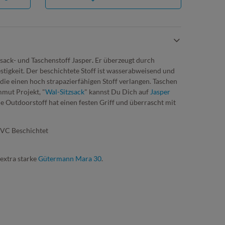
ksack- und Taschenstoff Jasper
.
Er überzeugt durch
tigkeit. Der beschichtete Stoff ist wasserabweisend und
, die einen hoch strapazierfähigen Stoff verlangen. Taschen
mut Projekt, "
Wal-Sitzsack
" kannst Du Dich auf
Jasper
le Outdoorstoff hat einen festen Griff und überrascht mit
PVC Beschichtet
extra starke
Gütermann Mara 30
.