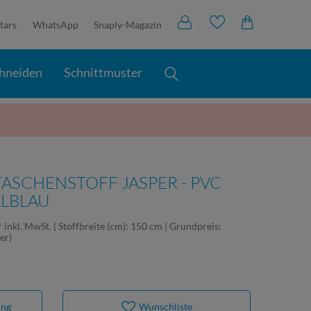
tars
WhatsApp
Snaply-Magazin
hneiden
Schnittmuster
ASCHENSTOFF JASPER - PVC
LLBLAU
r
inkl. MwSt.
( Stoffbreite (cm): 150 cm | Grundpreis:
ter
)
ung
Wunschliste