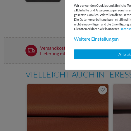
Wir verwenden Cookies und ähnliche Tec
z.B. Inhalte und Anzeigen zu personalisi
gesetzte Cookies. Wir teilen diese Daten
Die Datenverarbeitung kann mit Einwilli
nicht einzuwilligen und die Einwilligun
Diensten erklären wir in unserer
Daten­s
Weitere Einstellungen
Versandkostenfrei ab 60 € -
Lieferung mit DHL
Alle a
VIELLEICHT AUCH INTERE