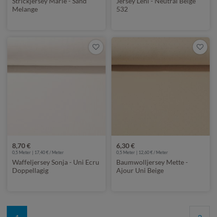
Strickjersey Marie - Sand
Jersey Leni - Neutral Beige
Melange
532
8,70 €
6,30 €
0,5 Meter | 17,40 € / Meter
0,5 Meter | 12,60 € / Meter
Waffeljersey Sonja - Uni Ecru
Baumwolljersey Mette -
Doppellagig
Ajour Uni Beige