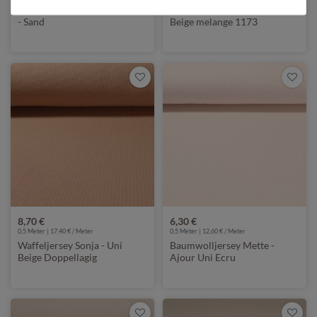
Heavy Romanit Jersey Aynur
Jersey - Swafing Vanessa
- Sand
Beige melange 1173
8,70 €
6,30 €
0,5 Meter | 17,40 € / Meter
0,5 Meter | 12,60 € / Meter
Waffeljersey Sonja - Uni
Baumwolljersey Mette -
Beige Doppellagig
Ajour Uni Ecru