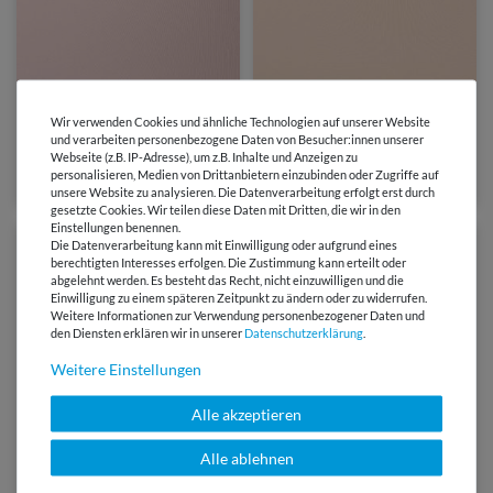
5,55 €
5,60 €
0,5 Meter | 11,10 € / Meter
Wir verwenden Cookies und ähnliche Technologien auf unserer Website
0,5 Meter | 11,20 € / Meter
und verarbeiten personenbezogene Daten von Besucher:innen unserer
Jersey Kathrin - Beige-Rose
Jersey Lars - Uni Beige
Webseite (z.B. IP-Adresse), um z.B. Inhalte und Anzeigen zu
personalisieren, Medien von Drittanbietern einzubinden oder Zugriffe auf
(1)
unsere Website zu analysieren. Die Datenverarbeitung erfolgt erst durch
gesetzte Cookies. Wir teilen diese Daten mit Dritten, die wir in den
Einstellungen benennen.
Die Datenverarbeitung kann mit Einwilligung oder aufgrund eines
berechtigten Interesses erfolgen. Die Zustimmung kann erteilt oder
abgelehnt werden. Es besteht das Recht, nicht einzuwilligen und die
Einwilligung zu einem späteren Zeitpunkt zu ändern oder zu widerrufen.
Weitere Informationen zur Verwendung personenbezogener Daten und
den Diensten erklären wir in unserer
Daten­schutz­erklärung
.
Weitere Einstellungen
Alle akzeptieren
von Swafing
Alle ablehnen
5,90 €
10,45 €
0,5 Meter | 11,80 € / Meter
0,5 Meter | 20,90 € / Meter