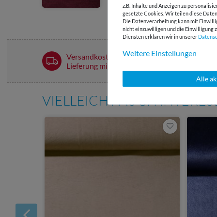
z.B. Inhalte und Anzeigen zu personalisi
gesetzte Cookies. Wir teilen diese Daten
Die Datenverarbeitung kann mit Einwilli
nicht einzuwilligen und die Einwilligun
Diensten erklären wir in unserer
Daten­s
Weitere Einstellungen
Versandkostenfrei ab 60 € -
Lieferung mit DHL
Alle a
VIELLEICHT AUCH INTERE