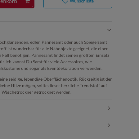
renkorb
Wunschliste
chglänzenden, edlen Pannesamt oder auch Spiegelsamt
off ist wunderbar für alle Nähobjekte geeignet, die einen
 Fall benötigen. Pannesamt findet seinen größten Einsatz
rlich kannst Du Samt für viele Accessoires, wie
alskostüme und sogar als Eventdekoration verwenden.
eine seidige, lebendige Oberflächenoptik. Rückseitig ist der
 keine Hitze mögen, sollte dieser herrliche Trendstoff auf
em Wäschetrockner getrocknet werden.