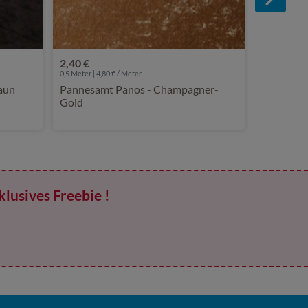
2,40 €
0,5 Meter | 4,80 € / Meter
raun
Pannesamt Panos - Champagner-
Gold
klusives Freebie !