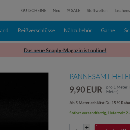
GUTSCHEINE
Neu
% SALE
Stoffwelten
Taschens
band
Reißverschlüsse
Nähzubehör
Garne
Sc
Das neue Snaply-Magazin ist online!
PANNESAMT HELE
9,90 EUR
pro
1
Meter
Meter
)
Ab 5 Meter erhältst Du 15 % Raba
Sofort versandfertig, Lieferzeit 