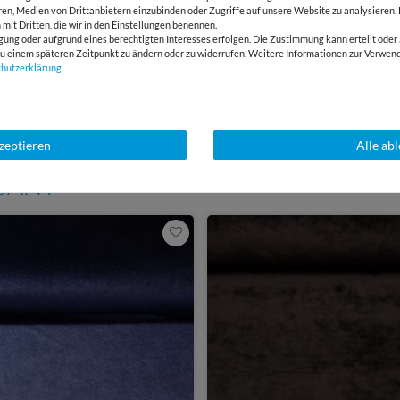
eren, Medien von Drittanbietern einzubinden oder Zugriffe auf unsere Website zu analysieren.
 mit Dritten, die wir in den Einstellungen benennen.
gung oder aufgrund eines berechtigten Interesses erfolgen. Die Zustimmung kann erteilt oder 
g zu einem späteren Zeitpunkt zu ändern oder zu widerrufen. Weitere Informationen zur Ver
chutz­erklärung
.
E-Mail Kundenservice
Über 98% positive
Antwort in 24h
Bewertungen
kzeptieren
Alle ab
SSANT