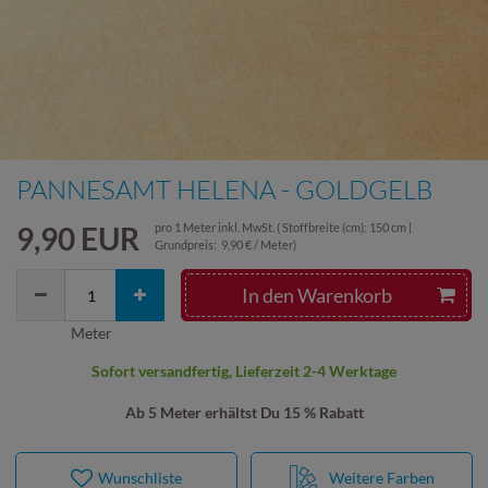
PANNESAMT HELENA - GOLDGELB
9,90 EUR
pro
1
Meter
inkl. MwSt.
( Stoffbreite (cm): 150 cm |
Grundpreis:
9,90 € / Meter
)
In den Warenkorb
Meter
Sofort versandfertig, Lieferzeit 2-4 Werktage
Ab 5 Meter erhältst Du 15 % Rabatt
Wunschliste
Weitere Farben