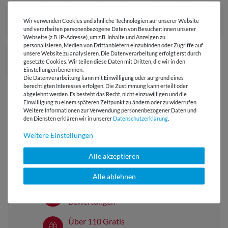
Wir verwenden Cookies und ähnliche Technologien auf unserer Website
und verarbeiten personenbezogene Daten von Besucher:innen unserer
Webseite (z.B. IP-Adresse), um z.B. Inhalte und Anzeigen zu
personalisieren, Medien von Drittanbietern einzubinden oder Zugriffe auf
unsere Website zu analysieren. Die Datenverarbeitung erfolgt erst durch
gesetzte Cookies. Wir teilen diese Daten mit Dritten, die wir in den
Einstellungen benennen.
Die Datenverarbeitung kann mit Einwilligung oder aufgrund eines
berechtigten Interesses erfolgen. Die Zustimmung kann erteilt oder
abgelehnt werden. Es besteht das Recht, nicht einzuwilligen und die
Einwilligung zu einem späteren Zeitpunkt zu ändern oder zu widerrufen.
Weitere Informationen zur Verwendung personenbezogener Daten und
den Diensten erklären wir in unserer
Daten­schutz­erklärung
.
Versandkostenfrei ab 60 € -
Weitere Einstellungen
Lieferung mit DHL
Alle akzeptieren
E-Mail Kundenservice
Antwort in 24h
Alle ablehnen
Über 98% positive
Bewertungen
Über 110 Gratis