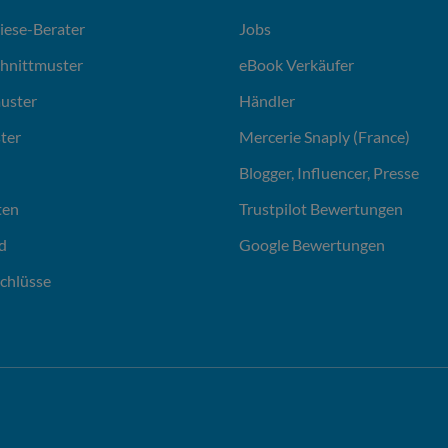
liese-Berater
Jobs
chnittmuster
eBook Verkäufer
uster
Händler
ter
Mercerie Snaply (France)
Blogger, Influencer, Presse
ten
Trustpilot Bewertungen
d
Google Bewertungen
chlüsse