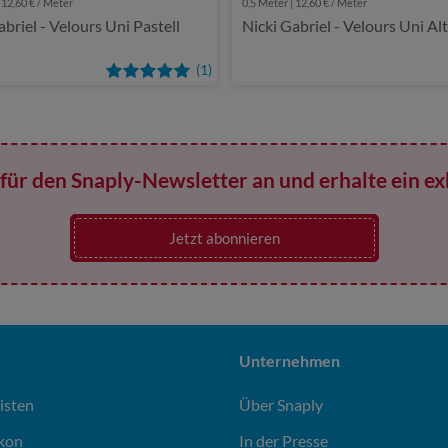
 12,60 € / Meter
0,5 Meter | 12,60 € / Meter
abriel - Velours Uni Pastell
Nicki Gabriel - Velours Uni Al
(1)
für den Snaply-Newsletter an und erhalte ein ex
Jetzt abonnieren
Unternehmen
isten
Über Snaply
ikon
In der Presse