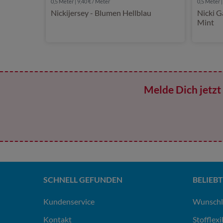
0,5 Meter | 9,40 € / Meter
0,5 Meter |
Nickijersey - Blumen Hellblau
Nicki G
Mint
Melde Dich jetzt 
SCHNELL GEFUNDEN
BELIEBT
Kundenservice
Wunschl
Kontakt
Stofflex