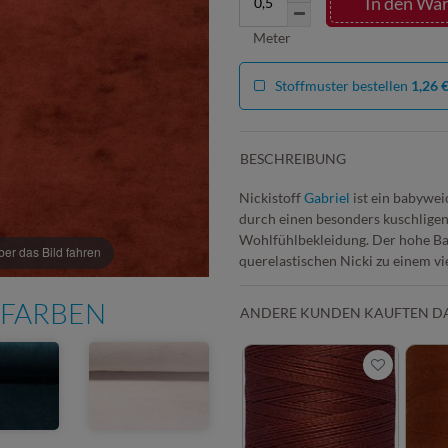
In den Wa
Meter
Stoffmuster bestellen
1,26 
BESCHREIBUNG
Nickistoff
Gabriel
ist ein babywei
durch einen besonders kuschligen 
Wohlfühlbekleidung. Der hohe Ba
r das Bild fahren
querelastischen Nicki zu einem vie
 FARBEN
ANDERE KUNDEN KAUFTEN D