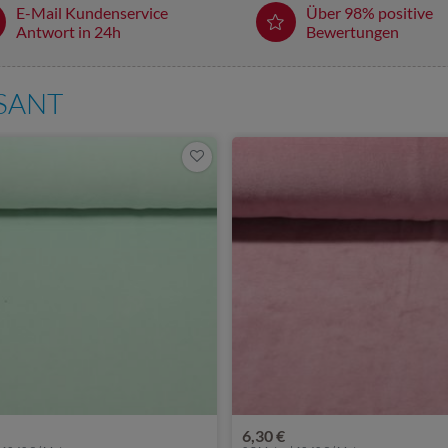
E-Mail Kundenservice
Über 98% positive
Antwort in 24h
Bewertungen
SSANT
6,30 €