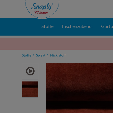
Stoffe
Taschenzubehör
Gurt
Stoffe
Sweat
Nickistoff