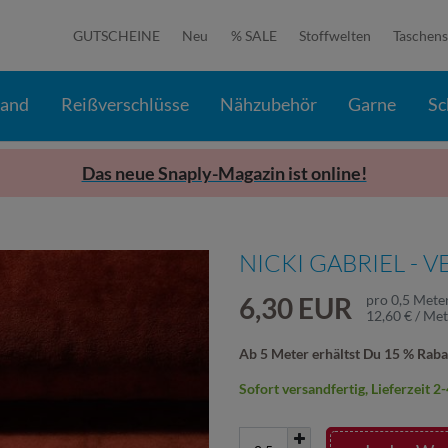
GUTSCHEINE
Neu
% SALE
Stoffwelten
Taschens
band
Reißverschlüsse
Nähzubehör
Garne
Sc
Das neue Snaply-Magazin ist online!
NICKI GABRIEL - 
6,30 EUR
pro
0,5
Mete
12,60 € / Me
Ab 5 Meter erhältst Du 15 % Raba
Sofort versandfertig, Lieferzeit 