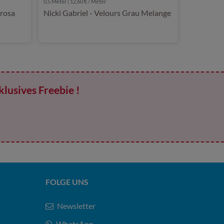
0,5 Meter | 12,60 € / Meter
trosa
Nicki Gabriel - Velours Grau Melange
klusives Freebie !
FOLGE UNS
Newsletter
WhatsApp