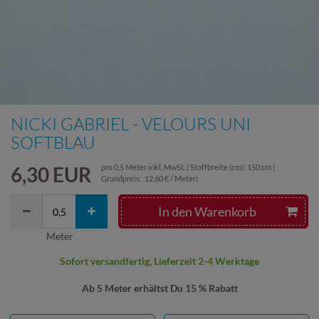
NICKI GABRIEL - VELOURS UNI
SOFTBLAU
6,30 EUR
pro
0,5
Meter
inkl. MwSt.
( Stoffbreite (cm): 150 cm |
Grundpreis:
12,60 € / Meter
)
In den Warenkorb
Meter
Sofort versandfertig, Lieferzeit 2-4 Werktage
Ab 5 Meter erhältst Du 15 % Rabatt