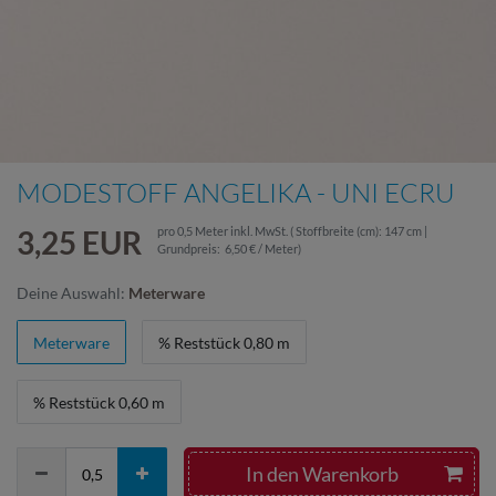
MODESTOFF ANGELIKA - UNI ECRU
3,25 EUR
pro
0,5
Meter
inkl. MwSt.
( Stoffbreite (cm): 147 cm |
Grundpreis:
6,50 € / Meter
)
Deine Auswahl:
Meterware
Meterware
% Reststück 0,80 m
% Reststück 0,60 m
In den Warenkorb