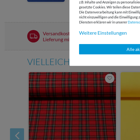
z.B. Inhalte und Anzeigen zu personalisi
gesetzte Cookies. Wir teilen diese Daten
Die Datenverarbeitung kann mit Einwilli
nicht einzuwilligen und die Einwilligun
Diensten erklären wir in unserer
Daten­s
Weitere Einstellungen
Versandkostenfrei ab 60 € -
Lieferung mit DHL
Alle a
VIELLEICHT AUCH INTERE