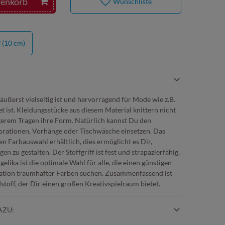
renkorb
Wunschliste
€
(10 cm)
t äußerst vielseitig ist und hervorragend für Mode wie z.B.
t ist. Kleidungsstücke aus diesem Material knittern nicht
gerem Tragen ihre Form. Natürlich kannst Du den
korationen, Vorhänge oder Tischwäsche einsetzen. Das
en Farbauswahl erhältlich, dies ermöglicht es Dir,
gen zu gestalten. Der Stoffgriff ist fest und strapazierfähig,
ngelika ist die optimale Wahl für alle, die einen günstigen
nation traumhafter Farben suchen. Zusammenfassend ist
toff, der Dir einen großen Kreativspielraum bietet.
AZU: