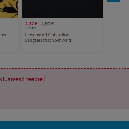
4,17 €
4,90 €
1
Meter
umen
Hosenstoff Gabardine -
Längselastisch Schwarz
klusives Freebie !