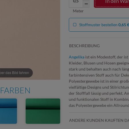
In den Wa
Meter
Stoffmuster bestellen
0,65 
BESCHREIBUNG
Angelika
ist ein Modestoff, der is
Kleider, Blusen und Hosen geeigne
stark und behalten auch nach län
r das Bild fahren
farbintensiven Stoff auch für De
Polyestergewebe ist in einer groß
vielfältige Designs und Stilrichtun
 FARBEN
der Stofffall lässig und perfekt. A
und funktionalen Stoff in Kombi
das Polyestergewebe ein Allrounds
ANDERE KUNDEN KAUFTEN D