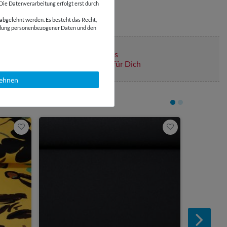
 Die Datenverarbeitung erfolgt erst durch
abgelehnt werden. Es besteht das Recht,
wendung personenbezogener Daten und den
Über 110 Gratis
Schnittmuster für Dich
lehnen
3,25 €
0,5 Meter | 6,
Modestoff