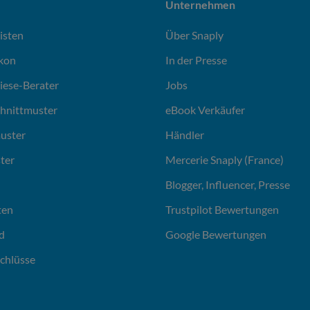
Unternehmen
isten
Über Snaply
ikon
In der Presse
liese-Berater
Jobs
chnittmuster
eBook Verkäufer
uster
Händler
ter
Mercerie Snaply (France)
Blogger, Influencer, Presse
ten
Trustpilot Bewertungen
d
Google Bewertungen
chlüsse