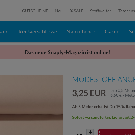
GUTSCHEINE
Neu
% SALE
Stoffwelten
Taschens
band
Reißverschlüsse
Nähzubehör
Garne
Sc
Das neue Snaply-Magazin ist online!
MODESTOFF ANGEL
3,25 EUR
pro
0,5
Mete
6,50 € / Mete
Ab 5 Meter erhältst Du 15 % Raba
Sofort versandfertig, Lieferzeit 