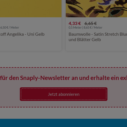
4,33 €
6,65 €
 6,50 € / Meter
0,5 Meter | 8,65 € / Meter
ff Angelika - Uni Gelb
Baumwolle - Satin Stretch Bl
und Blätter Gelb
für den Snaply-Newsletter an und erhalte ein ex
Jetzt abonnieren