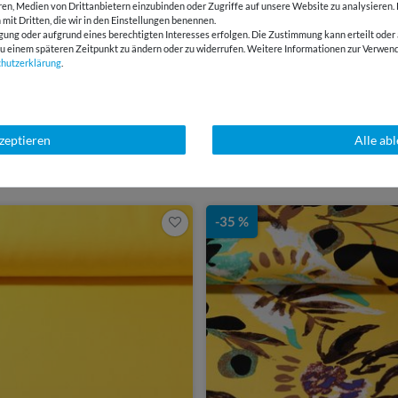
eren, Medien von Drittanbietern einzubinden oder Zugriffe auf unsere Website zu analysieren.
 mit Dritten, die wir in den Einstellungen benennen.
gung oder aufgrund eines berechtigten Interesses erfolgen. Die Zustimmung kann erteilt oder 
g zu einem späteren Zeitpunkt zu ändern oder zu widerrufen. Weitere Informationen zur Ver
chutz­erklärung
.
E-Mail Kundenservice
Über 98% positive
Antwort in 24h
Bewertungen
kzeptieren
Alle ab
SSANT
-35 %