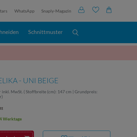
tars
WhatsApp
Snaply-Magazin
hneiden
Schnittmuster
IKA - UNI BEIGE
r
inkl. MwSt.
( Stoffbreite (cm): 147 cm | Grundpreis:
r
)
tt
2-4 Werktage