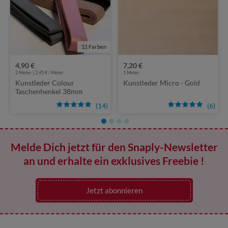
11 Farben
4,90 €
7,20 €
2
Meter | 2,45 € / Meter
1
Meter
Kunstleder Colour
Kunstleder Micro - Gold
Taschenhenkel 38mm
(14)
(6)
Melde Dich jetzt für den Snaply-Newsletter
an und erhalte ein exklusives Freebie !
Jetzt abonnieren