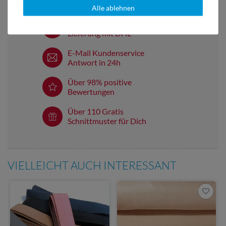
Alle ablehnen
Versandkostenfrei ab 60 € -
Lieferung mit DHL
E-Mail Kundenservice
Antwort in 24h
Über 98% positive
Bewertungen
Über 110 Gratis
Schnittmuster für Dich
VIELLEICHT AUCH INTERESSANT