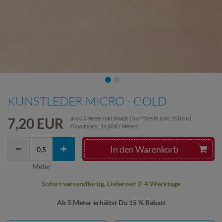
KUNSTLEDER MICRO - GOLD
7,20 EUR
pro
0,5
Meter
inkl. MwSt.
( Stoffbreite (cm): 150 cm |
Grundpreis:
14,40 € / Meter
)
In den Warenkorb
Meter
Sofort versandfertig, Lieferzeit 2-4 Werktage
Ab 5 Meter erhältst Du 15 % Rabatt