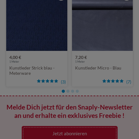
4,00 €
7,20 €
1
Meter
1
Meter
Kunstleder Strick blau -
Kunstleder Micro - Blau
Meterware
(3)
(7)
Melde Dich jetzt für den Snaply-Newsletter
an und erhalte ein exklusives Freebie !
Jetzt abonnieren