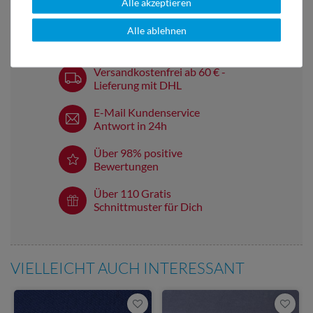
Alle akzeptieren
Alle ablehnen
Versandkostenfrei ab 60 € -
Lieferung mit DHL
E-Mail Kundenservice
Antwort in 24h
Über 98% positive
Bewertungen
Über 110 Gratis
Schnittmuster für Dich
VIELLEICHT AUCH INTERESSANT