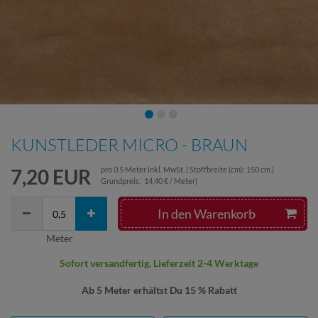
KUNSTLEDER MICRO - BRAUN
7,20 EUR
pro
0,5
Meter
inkl. MwSt.
( Stoffbreite (cm): 150 cm |
Grundpreis:
14,40 € / Meter
)
In den Warenkorb
Meter
Sofort versandfertig, Lieferzeit 2-4 Werktage
Ab 5 Meter erhältst Du 15 % Rabatt