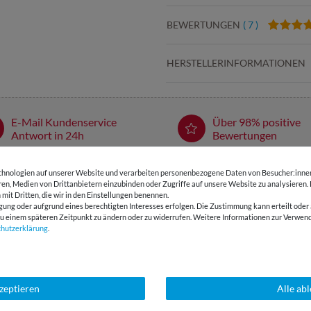
BEWERTUNGEN
( 7 )
HERSTELLERINFORMATIONEN
E-Mail Kundenservice
Über 98% positive
Antwort in 24h
Bewertungen
hnologien auf unserer Website und verarbeiten personenbezogene Daten von Besucher:innen 
SSANT
eren, Medien von Drittanbietern einzubinden oder Zugriffe auf unsere Website zu analysieren.
 mit Dritten, die wir in den Einstellungen benennen.
gung oder aufgrund eines berechtigten Interesses erfolgen. Die Zustimmung kann erteilt oder 
g zu einem späteren Zeitpunkt zu ändern oder zu widerrufen. Weitere Informationen zur Ver
chutz­erklärung
.
kzeptieren
Alle ab