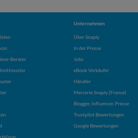
Unternehmen
isten
Über Snaply
ikon
In der Presse
liese-Berater
Jobs
chnittmuster
eBook Verkäufer
uster
Händler
ter
Mercerie Snaply (France)
Blogger, Influencer, Presse
ten
Trustpilot Bewertungen
d
Google Bewertungen
chlüsse