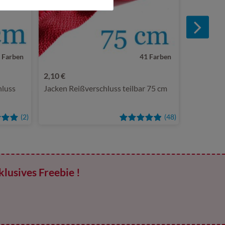
 Farben
41 Farben
2,10 €
luss
Jacken Reißverschluss teilbar 75 cm
(2)
(48)
klusives Freebie !