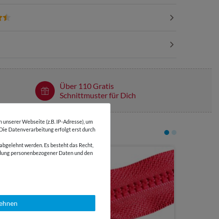
Über 110 Gratis
Schnittmuster für Dich
unserer Webseite (z.B. IP-Adresse), um
 Die Datenverarbeitung erfolgt erst durch
abgelehnt werden. Es besteht das Recht,
wendung personenbezogener Daten und den
3,55 €
Silber met
Reißversc
lehnen