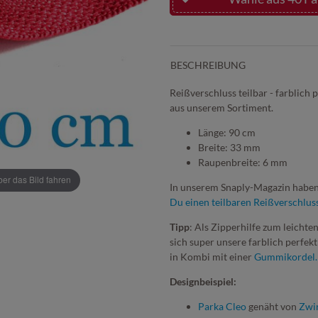
BESCHREIBUNG
Reißverschluss teilbar - farblich
aus unserem Sortiment.
Länge: 90 cm
Breite: 33 mm
Raupenbreite: 6 mm
r das Bild fahren
In unserem Snaply-Magazin haben
Du einen teilbaren Reißverschlus
Tipp
: Als Zipperhilfe zum leicht
sich super unsere farblich perfe
in Kombi mit einer
Gummikordel.
Designbeispiel:
Parka Cleo
genäht von
Zwi