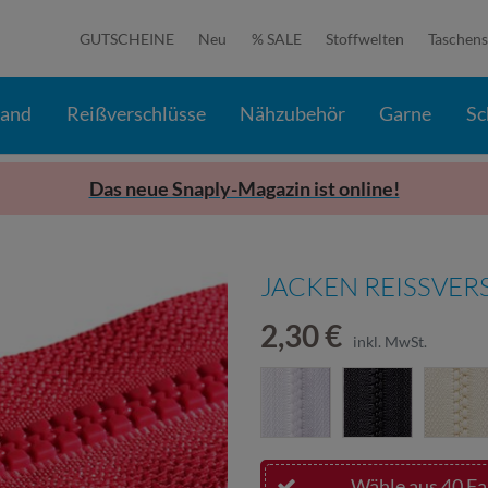
GUTSCHEINE
Neu
% SALE
Stoffwelten
Taschens
band
Reißverschlüsse
Nähzubehör
Garne
Sc
Das neue Snaply-Magazin ist online!
JACKEN REISSVERS
2,30 €
inkl. MwSt.
Wähle aus 40 Far