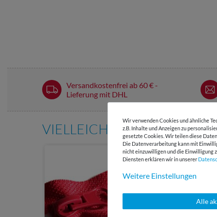
Versandkostenfrei ab 60 € -
Lieferung mit DHL
Wir verwenden Cookies und ähnliche Tec
VIELLEICHT AUCH INTERE
z.B. Inhalte und Anzeigen zu personalisi
gesetzte Cookies. Wir teilen diese Daten
Die Datenverarbeitung kann mit Einwilli
nicht einzuwilligen und die Einwilligun
Diensten erklären wir in unserer
Daten­s
Weitere Einstellungen
Alle a