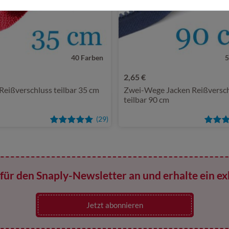
40 Farben
5
2,65 €
Reißverschluss teilbar 35 cm
Zwei-Wege Jacken Reißversch
teilbar 90 cm
(29)
für den Snaply-Newsletter an und erhalte ein ex
Jetzt abonnieren