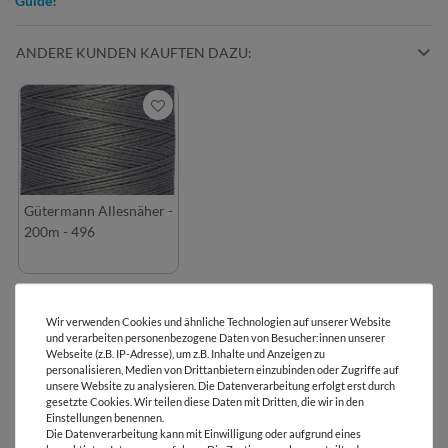
Guide
!
ANDERE KUNDEN KAUFTEN DAZU:
Gütermann Allesnäher -
200m - 496
DETAILS
Wir verwenden Cookies und ähnliche Technologien auf unserer Website
und verarbeiten personenbezogene Daten von Besucher:innen unserer
Webseite (z.B. IP-Adresse), um z.B. Inhalte und Anzeigen zu
personalisieren, Medien von Drittanbietern einzubinden oder Zugriffe auf
PFLEGEHINWEIS
unsere Website zu analysieren. Die Datenverarbeitung erfolgt erst durch
gesetzte Cookies. Wir teilen diese Daten mit Dritten, die wir in den
Einstellungen benennen.
BEWERTUNGEN
( 3 )
Die Datenverarbeitung kann mit Einwilligung oder aufgrund eines