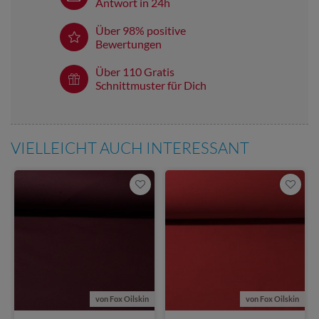
Antwort in 24h
Über 98% positive
Bewertungen
Über 110 Gratis
Schnittmuster für Dich
VIELLEICHT AUCH INTERESSANT
von Fox Oilskin
von Fox Oilskin