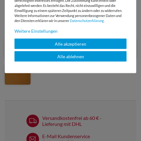
berechtigten Interesses erfolgen. Die Zustimmung kann erteilt oder
abgelehnt werden. Es besteht das Recht, nicht einzuwilligen und die
Einwilligung zu einem späteren Zeitpunkt zu ändern oder zu widerrufen.
HERSTELLERINFORMATIONEN
Weitere Informationen zur Verwendung personenbezogener Daten und
den Diensten erklären wir in unserer
Daten­schutz­erklärung
.
DIESER STOFF IN ANDEREN FARBEN
Weitere Einstellungen
Alle akzeptieren
Alle ablehnen
Versandkostenfrei ab 60 € -
Lieferung mit DHL
E-Mail Kundenservice