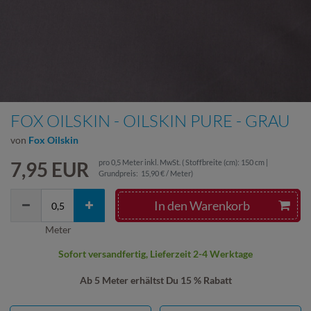
FOX OILSKIN - OILSKIN PURE - GRAU
von
Fox Oilskin
7,95 EUR
pro
0,5
Meter
inkl. MwSt.
( Stoffbreite (cm): 150 cm |
Grundpreis:
15,90 € / Meter
)
In den Warenkorb
Meter
Sofort versandfertig, Lieferzeit 2-4 Werktage
Ab 5 Meter erhältst Du 15 % Rabatt