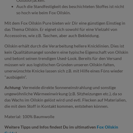
Outdoorjacken.
Auch die Standfestigkeit des beschichteten Stoffes ist nicht
so hoch wie beim Fox Oilskin.
Mit dem Fox Oilskin Pure bieten wir Dir eine günstigen Einstieg in
das Thema Oilskin. Er eignet sich sowohl für eine Vielzahl von
Accessoires, wie z.B. Taschen, aber auch Bekleidung.
Oilskin erhält durch die Verarbeitung hellere Knicklinien. Dies ist
kein Qualitätsmangel sondern eine typische Eigenschaft von Oilskin
und betont seinen trendigen Used-Look. Bereits für den Versand
müssen wir aus logistischen Gründen unseren Oilskin falten,
unerwünschte Knicke lassen sich z.B. mit Hilfe eines Föns wieder
"ausbügeln".
Achtung
: Vermeide direkte Sonneneinstrahlung und sonstige
ungewöhnliche Wärmeeinwirkung (z.B. Sitzheizungen etc.), da so
das Wachs im Oilskin gelöst wird und evtl. Flecken auf Materialien,
die mit dem Stoff in Kontakt kommen, entstehen können.
Material: 100% Baumwolle
Weitere Tipps und Infos findest Du im ultimativen
Fox Oilskin