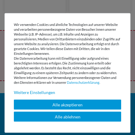
Wir verwenden Cookies und ähnliche Technologien auf unserer Website
und verarbeiten personenbezogene Daten von Besucher:innen unserer
Webseite (z.B. IP-Adresse), um z.B. Inhalte und Anzeigen zu
personalisieren, Medien von Drittanbietern einzubinden oder Zugriffe auf
Melde Dich jetzt für den Snaply-Newsletter
unsere Website zu analysieren. Die Datenverarbeitung erfolgt erst durch
an und erhalte ein exklusives Freebie !
gesetzte Cookies. Wir teilen diese Daten mit Dritten, die wir in den
Einstellungen benennen.
Die Datenverarbeitung kann mit Einwilligung oder aufgrund eines
berechtigten Interesses erfolgen. Die Zustimmung kann erteilt oder
Jetzt abonnieren
abgelehnt werden. Es besteht das Recht, nicht einzuwilligen und die
Einwilligung zu einem späteren Zeitpunkt zu ändern oder zu widerrufen.
Weitere Informationen zur Verwendung personenbezogener Daten und
den Diensten erklären wir in unserer
Daten­schutz­erklärung
.
Weitere Einstellungen
SCHNELL GEFUNDEN
BELIEBT
Alle akzeptieren
Alle ablehnen
Kundenservice
Wunschlisten
Kontakt
Stofflexikon