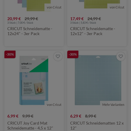
von Cricut
von Cricut
20,99 €
29,99 €
17,49 €
24,99 €
3 Stück | 7,00 € / Stück
3 Stück | 5,83 € / Stück
CRICUT Schneidematte -
CRICUT Schneidematte -
12x24" - 3er Pack
12x12" - 3er Pack
-30%
-30%
von Cricut
Mehr Varianten
von Cricut
6,99 €
9,99 €
6,29 €
8,99 €
CRICUT Joy Card Mat
CRICUT Schneidematten 12 x
Schneidematte - 4,5 x 12"
12"