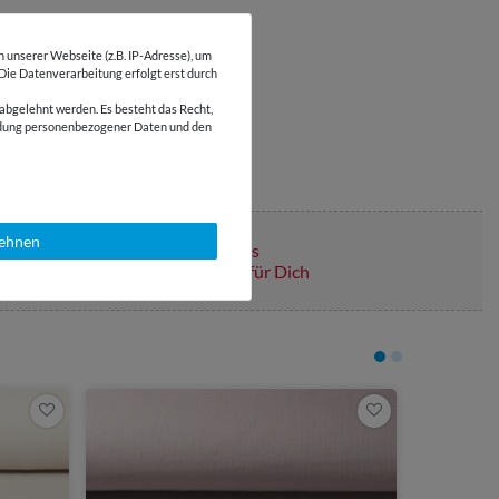
unserer Webseite (z.B. IP-Adresse), um
 Die Datenverarbeitung erfolgt erst durch
abgelehnt werden. Es besteht das Recht,
wendung personenbezogener Daten und den
lehnen
Über 110 Gratis
Schnittmuster für Dich
4,95 €
0,5 Meter | 9,
Leichter 
Petrol