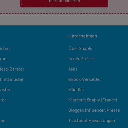
Jetzt abonnieren
Unternehmen
isten
Über Snaply
ikon
In der Presse
liese-Berater
Jobs
chnittmuster
eBook Verkäufer
uster
Händler
ter
Mercerie Snaply (France)
Blogger, Influencer, Presse
ten
Trustpilot Bewertungen