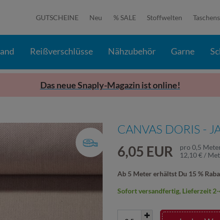
GUTSCHEINE
Neu
% SALE
Stoffwelten
Taschens
band
Reißverschlüsse
Nähzubehör
Garne
Sc
Das neue Snaply-Magazin ist online!
CANVAS DORIS - 
6,05 EUR
pro
0,5
Mete
12,10 € / Me
Ab 5 Meter erhältst Du 15 % Raba
Sofort versandfertig, Lieferzeit 