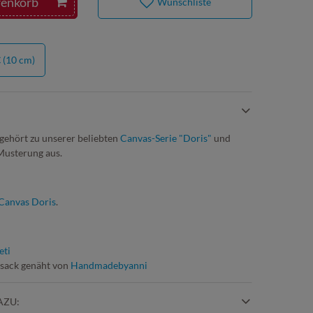
renkorb
Wunschliste
€
(10 cm)
gehört zu unserer beliebten
Canvas-Serie "Doris"
und
 Musterung aus.
Canvas Doris
.
eti
zsack genäht von
Handmadebyanni
AZU: