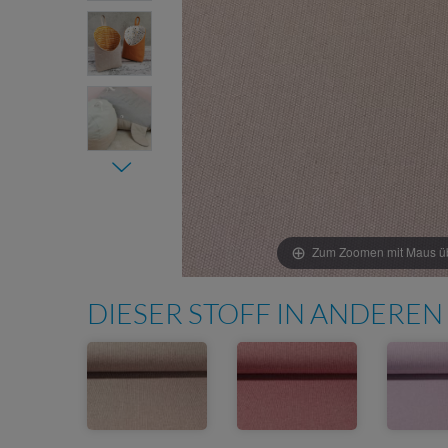
Item 1 of
Zum Zoomen mit Maus übe
5
DIESER STOFF IN ANDEREN