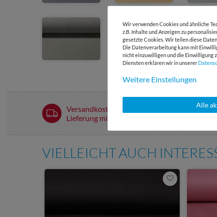
Wir verwenden Cookies und ähnliche Tec
z.B. Inhalte und Anzeigen zu personalisi
gesetzte Cookies. Wir teilen diese Daten
Die Datenverarbeitung kann mit Einwilli
nicht einzuwilligen und die Einwilligun
Diensten erklären wir in unserer
Daten­s
Weitere Einstellungen
Alle a
Versandkostenfrei ab 60 € -
Lieferung mit DHL
VIELLEICHT AUCH INTERE