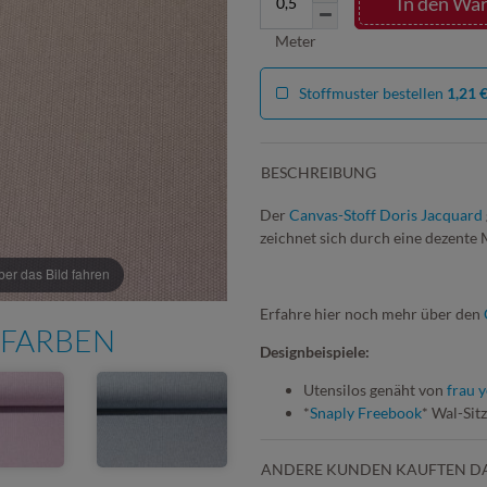
In den Wa
Meter
Stoffmuster bestellen
1,21 
BESCHREIBUNG
Der
Canvas-Stoff Doris Jacquard
zeichnet sich durch eine dezente
r das Bild fahren
Erfahre hier noch mehr über den
 FARBEN
Designbeispiele:
Utensilos genäht von
frau y
*
Snaply Freebook
* Wal-Sit
ANDERE KUNDEN KAUFTEN D