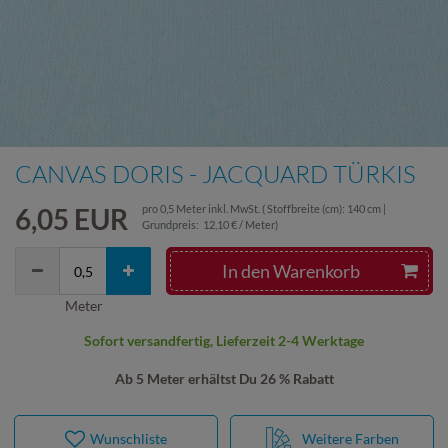
CANVAS DORIS - JACQUARD TÜRKIS
6,05 EUR
pro
0,5
Meter
inkl. MwSt.
( Stoffbreite (cm): 140 cm |
Grundpreis:
12,10 € / Meter
)
In den Warenkorb
Meter
Sofort versandfertig, Lieferzeit 2-4 Werktage
Ab 5 Meter erhältst Du 26 % Rabatt
Wunschliste
Weitere Farben