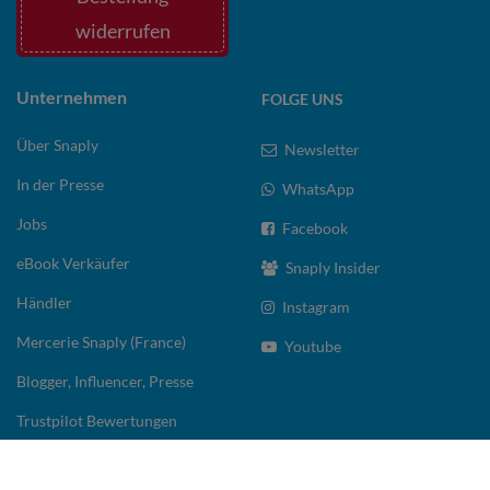
widerrufen
Unternehmen
FOLGE UNS
Über Snaply
Newsletter
In der Presse
WhatsApp
Jobs
Facebook
eBook Verkäufer
Snaply Insider
Händler
Instagram
Mercerie Snaply (France)
Youtube
Blogger, Influencer, Presse
Trustpilot Bewertungen
Google Bewertungen