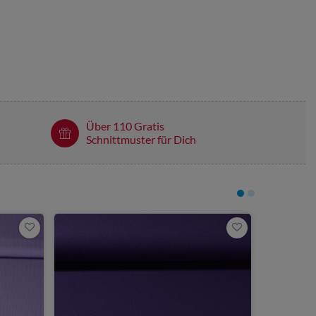
Über 110 Gratis
Schnittmuster für Dich
6,40 €
0,5 Meter | 12
Bio Jerse