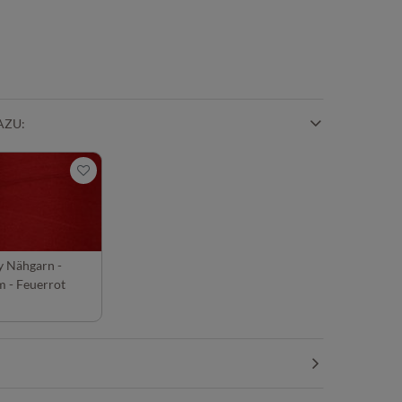
AZU:
y Nähgarn -
 - Feuerrot