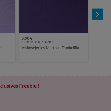
5,90 €
0,5 Meter | 11,80 € / Meter
r
Viskosejersey Martha - Dunkellila
klusives Freebie !