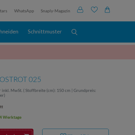
tars
WhatsApp
Snaply-Magazin
hneiden
Schnittmuster
 ROSTROT 025
r
inkl. MwSt.
( Stoffbreite (cm): 150 cm | Grundpreis:
ter
)
tt
2-4 Werktage