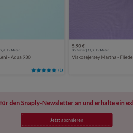
5,90 €
 9,90 € / Meter
0,5 Meter | 11,80 € / Meter
Leni - Aqua 930
Viskosejersey Martha - Fliede
(1)
für den Snaply-Newsletter an und erhalte ein ex
Jetzt abonnieren