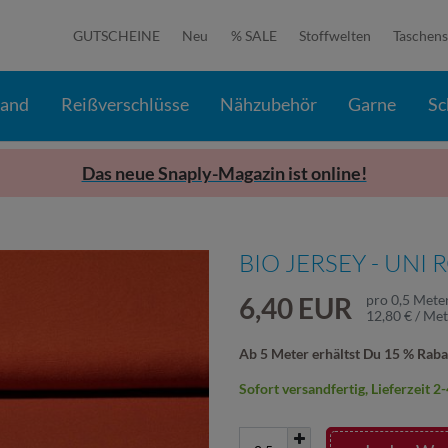
GUTSCHEINE
Neu
% SALE
Stoffwelten
Taschens
band
Reißverschlüsse
Nähzubehör
Garne
Sc
Das neue Snaply-Magazin ist online!
BIO JERSEY - UNI
6,40 EUR
pro
0,5
Mete
12,80 € / Me
Ab 5 Meter erhältst Du 15 % Raba
Sofort versandfertig, Lieferzeit 