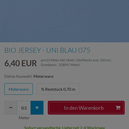
BIO JERSEY - UNI BLAU 075
6,40 EUR
pro
0,5
Meter
inkl. MwSt.
( Stoffbreite (cm): 150 cm |
Grundpreis:
12,80 € / Meter
)
Deine Auswahl:
Meterware
Meterware
% Reststück 0,70 m
In den Warenkorb
Meter
Sofort versandfertig, Lieferzeit 2-4 Werktage