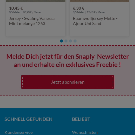
10,45 €
6,30 €
0,5 Meter | 20,90 € / Meter
0,5 Meter | 12,60 € / Meter
Jersey - Swafing Vanessa
Baumwolljersey Mette -
Mint melange 1263
Ajour Uni Sand
Melde Dich jetzt für den Snaply-Newsletter
an und erhalte ein exklusives Freebie !
Jetzt abonnieren
SCHNELL GEFUNDEN
BELIEBT
Kundenservice
Wunschlisten