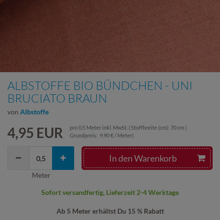
ALBSTOFFE BIO BÜNDCHEN - UNI
BRUCIATO BRAUN
von
Albstoffe
4,95 EUR
pro
0,5
Meter
inkl. MwSt.
( Stoffbreite (cm): 70 cm |
Grundpreis:
9,90 € / Meter
)
In den Warenkorb
Meter
Sofort versandfertig, Lieferzeit 2-4 Werktage
Ab 5 Meter erhältst Du 15 % Rabatt