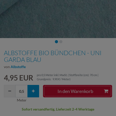
ALBSTOFFE BIO BÜNDCHEN - UNI
GARDA BLAU
von
Albstoffe
4,95 EUR
pro
0,5
Meter
inkl. MwSt.
( Stoffbreite (cm): 70 cm |
Grundpreis:
9,90 € / Meter
)
In den Warenkorb
Meter
Sofort versandfertig, Lieferzeit 2-4 Werktage