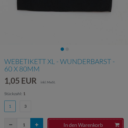
WEBETIKETT XL - WUNDERBARST -
60 X 80MM
1,05 EUR
inkl. MwSt.
Stückzahl:
1
1
3
In den Warenkorb