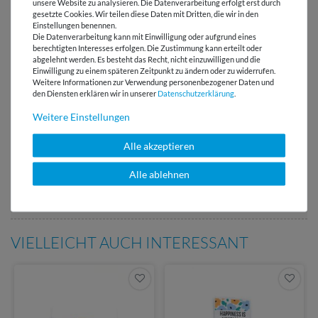
unsere Website zu analysieren. Die Datenverarbeitung erfolgt erst durch
gesetzte Cookies. Wir teilen diese Daten mit Dritten, die wir in den
Einstellungen benennen.
Die Datenverarbeitung kann mit Einwilligung oder aufgrund eines
Versandkostenfrei ab 60 € -
berechtigten Interesses erfolgen. Die Zustimmung kann erteilt oder
Lieferung mit DHL
abgelehnt werden. Es besteht das Recht, nicht einzuwilligen und die
Einwilligung zu einem späteren Zeitpunkt zu ändern oder zu widerrufen.
Weitere Informationen zur Verwendung personenbezogener Daten und
E-Mail Kundenservice
den Diensten erklären wir in unserer
Daten­schutz­erklärung
.
Antwort in 24h
Weitere Einstellungen
Über 98% positive
Bewertungen
Alle akzeptieren
Über 110 Gratis
Alle ablehnen
Schnittmuster für Dich
VIELLEICHT AUCH INTERESSANT