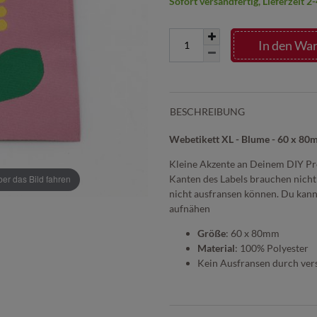
Sofort versandfertig, Lieferzeit 
In den Wa
BESCHREIBUNG
Webetikett XL - Blume - 60 x 8
Kleine Akzente an Deinem DIY Pro
Kanten des Labels brauchen nicht
r das Bild fahren
nicht ausfransen können. Du kann
aufnähen
Größe
: 60 x 80mm
Material
: 100% Polyester
Kein Ausfransen durch ve