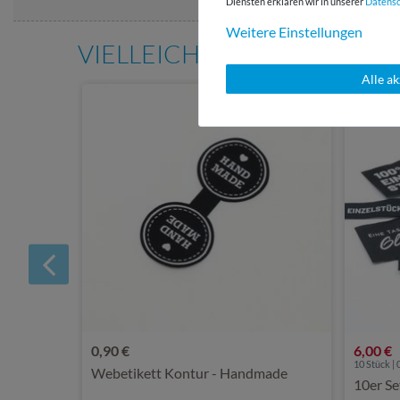
Diensten erklären wir in unserer
Daten­s
Weitere Einstellungen
VIELLEICHT AUCH INTERE
Alle a
0,90 €
6,00 €
10 Stück | 
Webetikett Kontur - Handmade
10er S