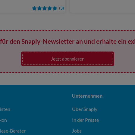
(3)
für den Snaply-Newsletter an und erhalte ein ex
Jetzt abonnieren
Unternehmen
isten
Über Snaply
ikon
In der Presse
liese-Berater
Jobs