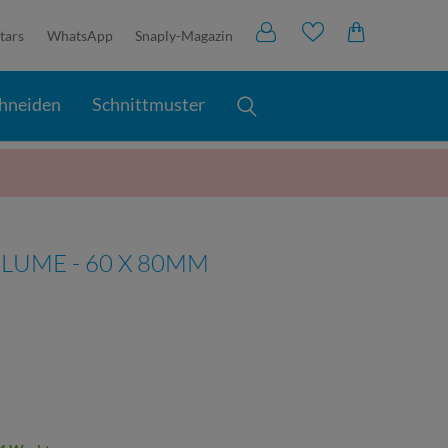
tars
WhatsApp
Snaply-Magazin
hneiden
Schnittmuster
BLUME - 60 X 80MM