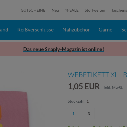
GUTSCHEINE
Neu
% SALE
Stoffwelten
Taschens
band
Reißverschlüsse
Nähzubehör
Garne
Sc
Das neue Snaply-Magazin ist online!
WEBETIKETT XL - 
1,05 EUR
inkl. MwSt.
Stückzahl:
1
1
3