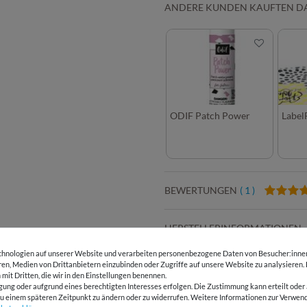
ANDERE KUNDEN KAUFTEN D
ODIF Patch Power
LabelF
BEWERTUNGEN
( 1 )
HERSTELLERINFORMATIONEN
hnologien auf unserer Website und verarbeiten personenbezogene Daten von Besucher:innen 
eren, Medien von Drittanbietern einzubinden oder Zugriffe auf unsere Website zu analysieren.
 mit Dritten, die wir in den Einstellungen benennen.
E-Mail Kundenservice
Über 98% positive
gung oder aufgrund eines berechtigten Interesses erfolgen. Die Zustimmung kann erteilt oder 
Antwort in 24h
Bewertungen
g zu einem späteren Zeitpunkt zu ändern oder zu widerrufen. Weitere Informationen zur Ver