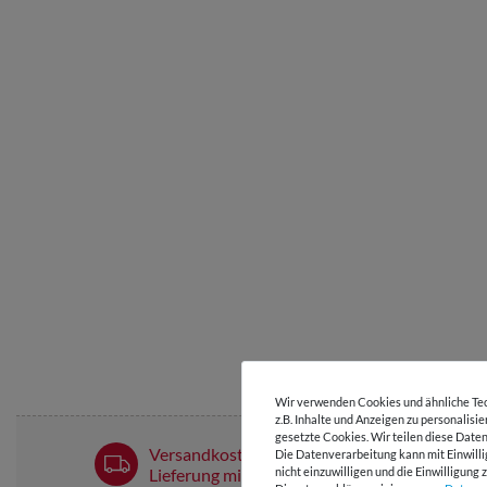
Wir verwenden Cookies und ähnliche Tec
z.B. Inhalte und Anzeigen zu personalisi
gesetzte Cookies. Wir teilen diese Daten
Versandkostenfrei ab 60 € -
Die Datenverarbeitung kann mit Einwilli
Lieferung mit DHL
nicht einzuwilligen und die Einwilligun