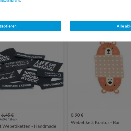
chutz­erklärung
.
SSANT
kzeptieren
Alle ab
6,45 €
0,90 €
0,60 € / Stück
Webetikett Kontur - Bär
et Webetiketten - Handmade