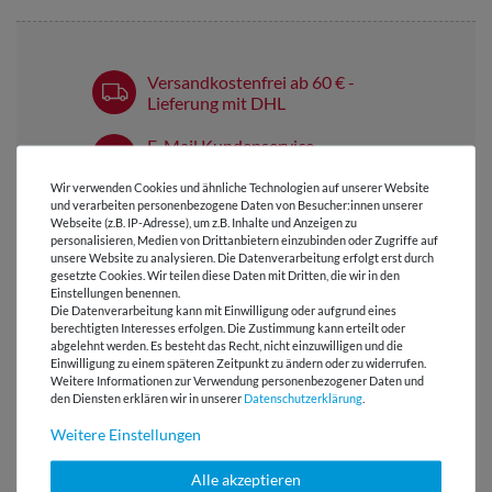
Versandkostenfrei ab 60 € -
Lieferung mit DHL
E-Mail Kundenservice
Antwort in 24h
Wir verwenden Cookies und ähnliche Technologien auf unserer Website
und verarbeiten personenbezogene Daten von Besucher:innen unserer
Über 98% positive
Webseite (z.B. IP-Adresse), um z.B. Inhalte und Anzeigen zu
Bewertungen
personalisieren, Medien von Drittanbietern einzubinden oder Zugriffe auf
unsere Website zu analysieren. Die Datenverarbeitung erfolgt erst durch
Über 110 Gratis
gesetzte Cookies. Wir teilen diese Daten mit Dritten, die wir in den
Schnittmuster für Dich
Einstellungen benennen.
Die Datenverarbeitung kann mit Einwilligung oder aufgrund eines
berechtigten Interesses erfolgen. Die Zustimmung kann erteilt oder
abgelehnt werden. Es besteht das Recht, nicht einzuwilligen und die
Einwilligung zu einem späteren Zeitpunkt zu ändern oder zu widerrufen.
Weitere Informationen zur Verwendung personenbezogener Daten und
VIELLEICHT AUCH INTERESSANT
den Diensten erklären wir in unserer
Daten­schutz­erklärung
.
Weitere Einstellungen
Alle akzeptieren