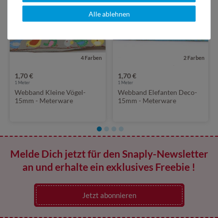
Alle ablehnen
4 Farben
2 Farben
1,70 €
1,70 €
1
Meter
1
Meter
Webband Kleine Vögel-
Webband Elefanten Deco-
15mm - Meterware
15mm - Meterware
Melde Dich jetzt für den Snaply-Newsletter
an und erhalte ein exklusives Freebie !
Jetzt abonnieren