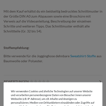
Mit dem Kauf erhältst du ein beidseitig bedrucktes Schnittmuster in
der Größe DIN A0 zum Abpausen sowie eine Broschüre mit
Verweis auf die Videoanleitung, Beschreibung der einzelnen
Schritte und weiteren Tipps. Das Schnittmuster enthält alle
Schnittteile (Gr. 32 bis 54).
Stoffempfehlung:
Bitte verwende für die Jogginghose dehnbare
Sweatshirt-Stoffe
aus
Baumwolle oder Polyester.
BEWERTUNGEN
Wir verwenden Cookies und ähnliche Technologien auf unserer Website
HERSTELLERINFORMATIONEN
und verarbeiten personenbezogene Daten von Besucher:innen unserer
Webseite (z.B. IP-Adresse), um z.B. Inhalte und Anzeigen zu
personalisieren, Medien von Drittanbietern einzubinden oder Zugriffe auf