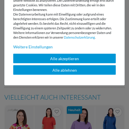
unsere Website zu analysieren. Die Datenverarbeitung erfolgt erst durch
gesetzte Cookies. Wir teilen diese Daten mit Dritten, die wir in den
Einstellungen benennen.
Die Datenverarbeitung kann mit Einwilligung oder aufgrund eines
Versandkostenfrei ab 60 € -
berechtigten Interesses erfolgen. Die Zustimmung kann erteilt oder
Lieferung mit DHL
abgelehnt werden. Es besteht das Recht, nicht einzuwilligen und die
Einwilligung zu einem späteren Zeitpunkt zu ändern oder zu widerrufen.
E-Mail Kundenservice
Weitere Informationen zur Verwendung personenbezogener Daten und
den Diensten erklären wir in unserer
Daten­schutz­erklärung
.
Antwort in 24h
Weitere Einstellungen
Über 98% positive
Bewertungen
Alle akzeptieren
Über 110 Gratis
Alle ablehnen
Schnittmuster für Dich
VIELLEICHT AUCH INTERESSANT
Neuheit