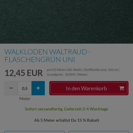
WALKLODEN WALTRAUD -
FLASCHENGRÜN UNI
12,45 EUR
pro
0,5
Meter
inkl. MwSt.
( Stoffbreite (cm): 142 cm |
Grundpreis:
24,90 € / Meter
)
In den Warenkorb
Meter
Sofort versandfertig, Lieferzeit 2-4 Werktage
Ab 5 Meter erhältst Du 15 % Rabatt