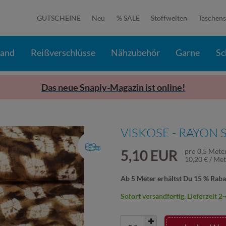
GUTSCHEINE
Neu
% SALE
Stoffwelten
Taschens
band
Reißverschlüsse
Nähzubehör
Garne
Sc
Das neue Snaply-Magazin ist online!
VISKOSE - RAYON 
5,10 EUR
pro
0,5
Mete
10,20 € / Me
Ab 5 Meter erhältst Du 15 % Raba
Sofort versandfertig, Lieferzeit 