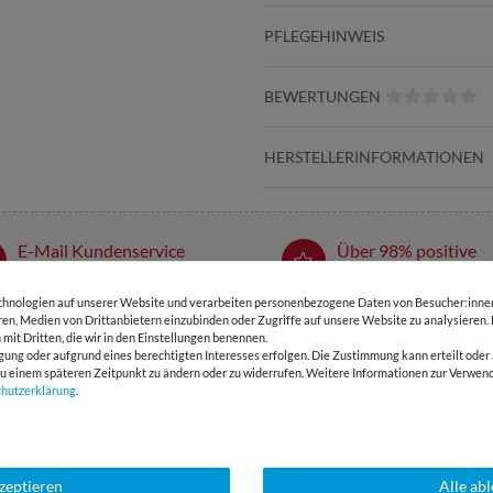
PFLEGEHINWEIS
BEWERTUNGEN
HERSTELLERINFORMATIONEN
E-Mail Kundenservice
Über 98% positive
Antwort in 24h
Bewertungen
hnologien auf unserer Website und verarbeiten personenbezogene Daten von Besucher:innen 
eren, Medien von Drittanbietern einzubinden oder Zugriffe auf unsere Website zu analysieren.
 mit Dritten, die wir in den Einstellungen benennen.
SSANT
gung oder aufgrund eines berechtigten Interesses erfolgen. Die Zustimmung kann erteilt oder 
g zu einem späteren Zeitpunkt zu ändern oder zu widerrufen. Weitere Informationen zur Ver
chutz­erklärung
.
kzeptieren
Alle ab