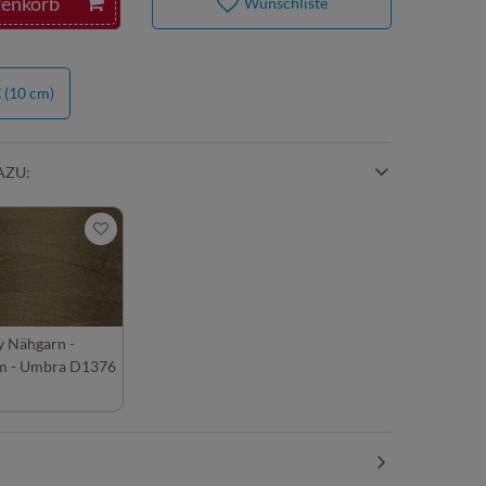
renkorb
Wunschliste
€
(10 cm)
AZU:
y Nähgarn -
m - Umbra D1376