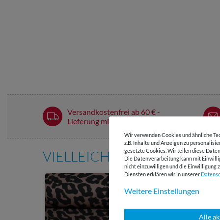
Versandkostenfrei ab 60 € -
Lieferung mit DHL
Wir verwenden Cookies und ähnliche Tec
z.B. Inhalte und Anzeigen zu personalisi
gesetzte Cookies. Wir teilen diese Daten
VIELLEICHT AUCH INTERE
Die Datenverarbeitung kann mit Einwilli
nicht einzuwilligen und die Einwilligun
Diensten erklären wir in unserer
Daten­s
Weitere Einstellungen
Alle a