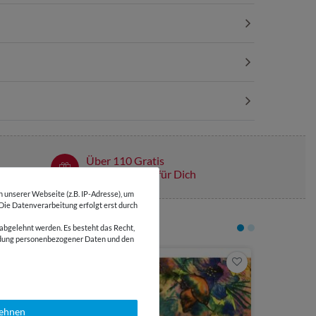
Über 110 Gratis
Schnittmuster für Dich
unserer Webseite (z.B. IP-Adresse), um
 Die Datenverarbeitung erfolgt erst durch
abgelehnt werden. Es besteht das Recht,
wendung personenbezogener Daten und den
-45 %
4,25 €
0,5 Meter | 8,
Viskose -
lehnen