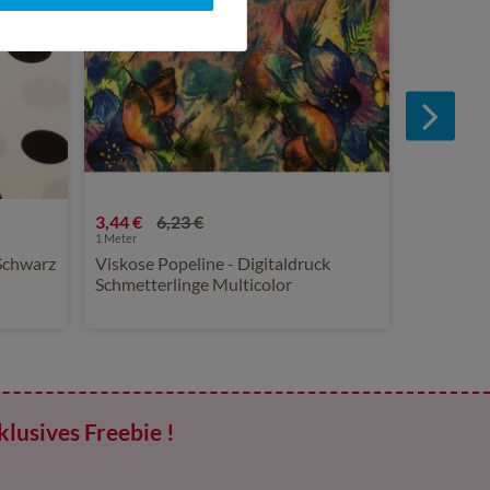
3,44 €
6,23 €
1
Meter
Schwarz
Viskose Popeline - Digitaldruck
Schmetterlinge Multicolor
klusives Freebie !