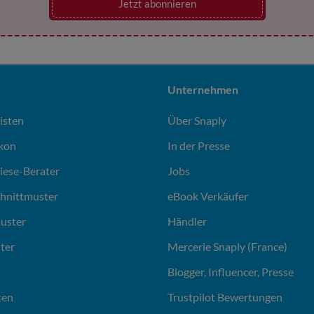
Jetzt abonnieren
Unternehmen
isten
Über Snaply
ikon
In der Presse
liese-Berater
Jobs
chnittmuster
eBook Verkäufer
uster
Händler
ter
Mercerie Snaply (France)
Blogger, Influencer, Presse
ten
Trustpilot Bewertungen