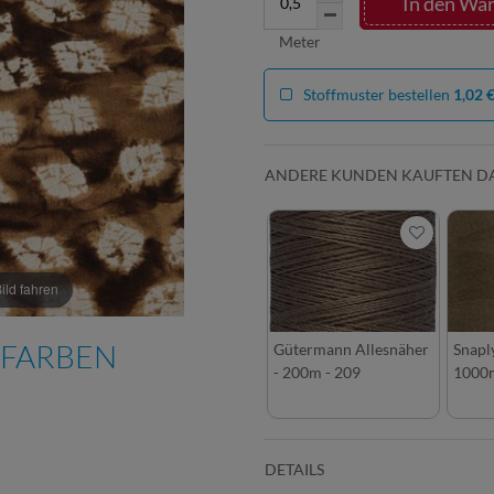
In den Wa
Meter
Stoffmuster bestellen
1,02 
ANDERE KUNDEN KAUFTEN D
ld fahren
 FARBEN
Gütermann Allesnäher
Snapl
- 200m - 209
1000
DETAILS