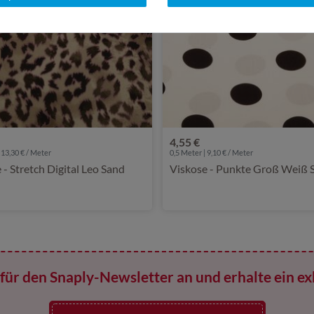
4,55 €
 13,30 € / Meter
0,5 Meter | 9,10 € / Meter
 - Stretch Digital Leo Sand
Viskose - Punkte Groß Weiß 
für den Snaply-Newsletter an und erhalte ein ex