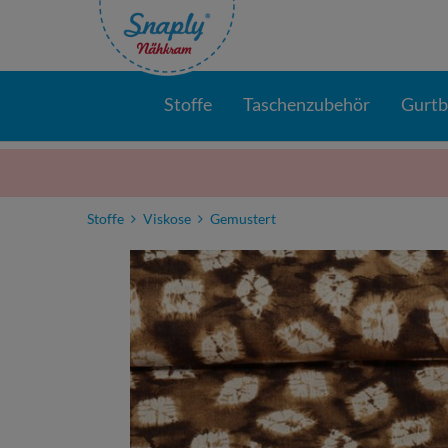
Stoffe
Taschenzubehör
Gurt
Stoffe
Viskose
Gemustert