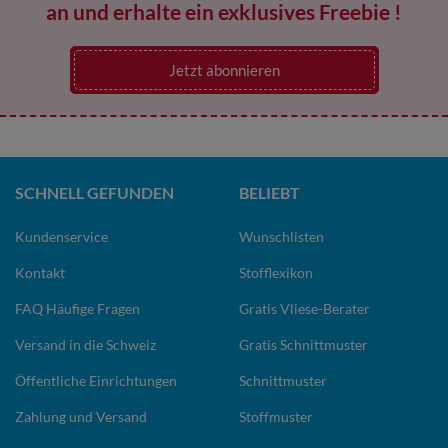
an und erhalte ein exklusives Freebie !
Jetzt abonnieren
SCHNELL GEFUNDEN
BELIEBT
Kundenservice
Wunschlisten
Kontakt
Stofflexikon
FAQ Häufige Fragen
Gratis Vliese-Berater
Versand in die Schweiz
Gratis Schnittmuster
Öffentliche Einrichtungen
Schnittmuster
Zahlung und Versand
Stoffmuster