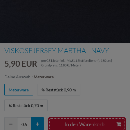
VISKOSEJERSEY MARTHA - NAVY
5,90 EUR
pro
0,5
Meter
inkl. MwSt.
( Stoffbreite (cm): 160 cm |
Grundpreis:
11,80 € / Meter
)
Deine Auswahl:
Meterware
Meterware
% Reststück 0,90 m
% Reststück 0,70 m
In den Warenkorb