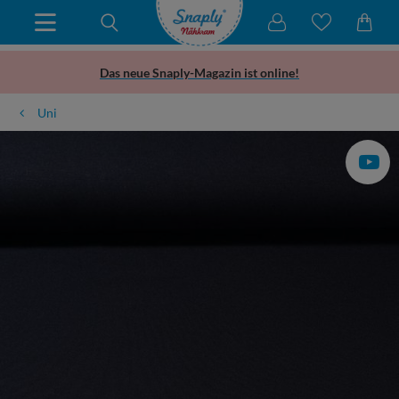
Das neue Snaply-Magazin ist online!
Uni