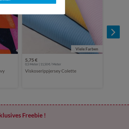
Viele Farben
5,75 €
0,5 Meter | 11,50 € / Meter
avy
Viskoserippjersey Colette
klusives Freebie !