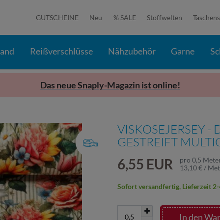
GUTSCHEINE
Neu
% SALE
Stoffwelten
Taschens
band
Reißverschlüsse
Nähzubehör
Garne
Sc
Das neue Snaply-Magazin ist online!
VISKOSEJERSEY -
GESTREIFT MULT
6,55 EUR
pro
0,5
Mete
13,10 € / Me
Sofort versandfertig, Lieferzeit 
In den Wa