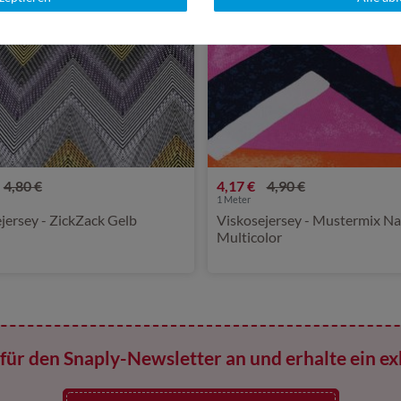
4,80 €
4,17 €
4,90 €
1
Meter
jersey - ZickZack Gelb
Viskosejersey - Mustermix N
Multicolor
für den Snaply-Newsletter an und erhalte ein ex