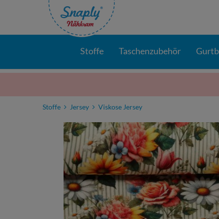
Stoffe
Taschenzubehör
Gurt
Stoffe
Jersey
Viskose Jersey