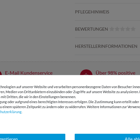
PFLEGEHINWEIS
BEWERTUNGEN
HERSTELLERINFORMATIONEN
E-Mail Kundenservice
Über 98% positive
Antwort in 24h
Bewertungen
hnologien auf unserer Website und verarbeiten personenbezogene Daten von Besucher:innen 
eren, Medien von Drittanbietern einzubinden oder Zugriffe auf unsere Website zu analysieren.
 mit Dritten, die wir in den Einstellungen benennen.
SSANT
gung oder aufgrund eines berechtigten Interesses erfolgen. Die Zustimmung kann erteilt oder 
g zu einem späteren Zeitpunkt zu ändern oder zu widerrufen. Weitere Informationen zur Ver
chutz­erklärung
.
kzeptieren
Alle ab