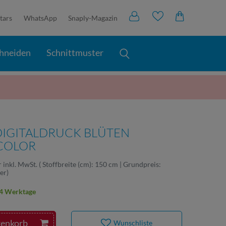
tars
WhatsApp
Snaply-Magazin
hneiden
Schnittmuster
 DIGITALDRUCK BLÜTEN
ICOLOR
r
inkl. MwSt.
( Stoffbreite (cm): 150 cm | Grundpreis:
ter
)
2-4 Werktage
renkorb
Wunschliste