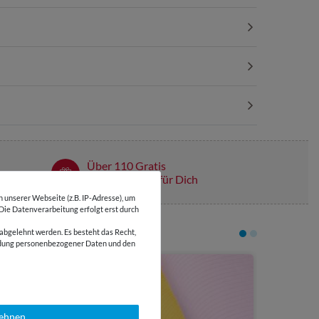
Über 110 Gratis
Schnittmuster für Dich
unserer Webseite (z.B. IP-Adresse), um
 Die Datenverarbeitung erfolgt erst durch
abgelehnt werden. Es besteht das Recht,
wendung personenbezogener Daten und den
5,00 €
5
1
Meter
Viskoseje
Navy
lehnen