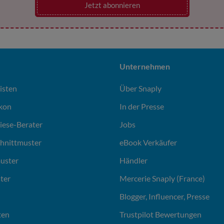
Jetzt abonnieren
Unternehmen
isten
Über Snaply
ikon
In der Presse
liese-Berater
Jobs
chnittmuster
eBook Verkäufer
uster
Händler
ter
Mercerie Snaply (France)
Blogger, Influencer, Presse
ten
Trustpilot Bewertungen