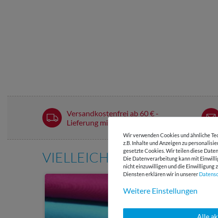
Versandkostenfrei ab 60 € -
Lieferung mit DHL
Wir verwenden Cookies und ähnliche Tec
z.B. Inhalte und Anzeigen zu personalisi
gesetzte Cookies. Wir teilen diese Daten
VIELLEICHT AUCH INTERE
Die Datenverarbeitung kann mit Einwilli
nicht einzuwilligen und die Einwilligun
Diensten erklären wir in unserer
Daten­s
Weitere Einstellungen
Alle a