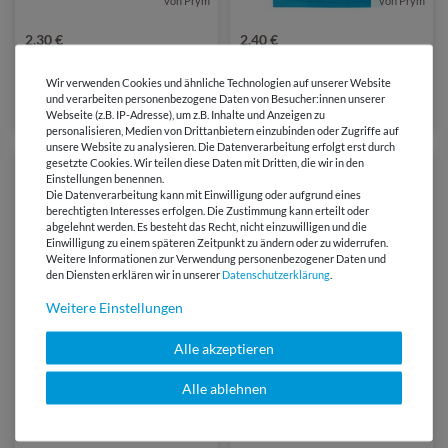
von Prym
von Prym
2,30 €
2,40 €
Prym Leiterschnalle - 25mm -
PRYM Leiterschnalle - 30mm
silber
- silber - 1 Stück
Wir verwenden Cookies und ähnliche Technologien auf unserer Website
und verarbeiten personenbezogene Daten von Besucher:innen unserer
Webseite (z.B. IP-Adresse), um z.B. Inhalte und Anzeigen zu
personalisieren, Medien von Drittanbietern einzubinden oder Zugriffe auf
unsere Website zu analysieren. Die Datenverarbeitung erfolgt erst durch
gesetzte Cookies. Wir teilen diese Daten mit Dritten, die wir in den
Einstellungen benennen.
Die Datenverarbeitung kann mit Einwilligung oder aufgrund eines
berechtigten Interesses erfolgen. Die Zustimmung kann erteilt oder
abgelehnt werden. Es besteht das Recht, nicht einzuwilligen und die
Einwilligung zu einem späteren Zeitpunkt zu ändern oder zu widerrufen.
Weitere Informationen zur Verwendung personenbezogener Daten und
den Diensten erklären wir in unserer
Daten­schutz­erklärung
.
Weitere Einstellungen
von Prym
von Prym
Alle akzeptieren
2,70 €
4,60 €
Alle ablehnen
Prym Leiterschnalle - 40mm -
Prym Steckschloss - 26mm -
silber
altsilber - 1 Stück