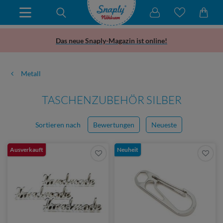
Das neue Snaply-Magazin ist online!
Metall
TASCHENZUBEHÖR SILBER
Sortieren nach
Bewertungen
Neueste
Ausverkauft
Neuheit