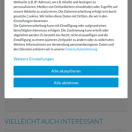
Webseite (z.B. IP-Adresse), um z.B. Inhalte und Anzeigen zu
personalisieren, Medien von Drittanbietern einzubinden oder Zugriffe auf
HERSTELLERINFORMATIONEN
unsere Website zu analysieren. Die Datenverarbeitung erfolgt erst durch
gesetzte Cookies. Wir teilen diese Daten mit Dritten, die wir in den
Einstellungen benennen.
Die Datenverarbeitung kann mit Einwilligung oder aufgrund eines
berechtigten Interesses erfolgen. Die Zustimmung kann erteilt oder
abgelehnt werden. Es besteht das Recht, nicht einzuwilligen und die
Versandkostenfrei ab 60 € -
Einwilligung zu einem späteren Zeitpunkt zu ändern oder zu widerrufen.
Lieferung mit DHL
Weitere Informationen zur Verwendung personenbezogener Daten und
den Diensten erklären wir in unserer
Daten­schutz­erklärung
.
E-Mail Kundenservice
Weitere Einstellungen
Antwort in 24h
Alle akzeptieren
Über 98% positive
Bewertungen
Alle ablehnen
Über 110 Gratis
Schnittmuster für Dich
VIELLEICHT AUCH INTERESSANT