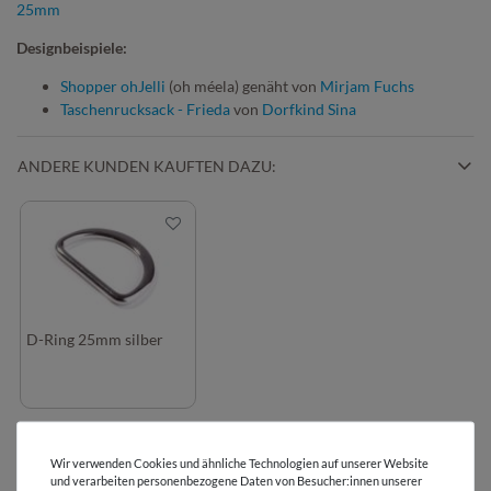
25mm
Designbeispiele:
Shopper ohJelli
(oh méela) genäht von
Mirjam Fuchs
Taschenrucksack - Frieda
von
Dorfkind Sina
ANDERE KUNDEN KAUFTEN DAZU:
D-Ring 25mm silber
BEWERTUNGEN
( 19 )
Wir verwenden Cookies und ähnliche Technologien auf unserer Website
und verarbeiten personenbezogene Daten von Besucher:innen unserer