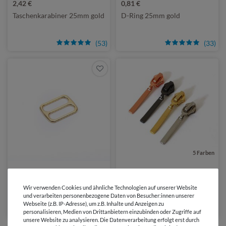
2,42 €
0,81 €
Taschenkarabiner 25mm gold
D-Ring 25mm gold
(53)
(33)
5 Farben
0,86 €
1,95 €
4 Stück | 0,49 € / Stück
Schieber 25mm - Maxi
Wir verwenden Cookies und ähnliche Technologien auf unserer Website
Zipper lang - für 6,5mm
Schieber gold
und verarbeiten personenbezogene Daten von Besucher:innen unserer
Raupe
Webseite (z.B. IP-Adresse), um z.B. Inhalte und Anzeigen zu
(8)
(34)
personalisieren, Medien von Drittanbietern einzubinden oder Zugriffe auf
unsere Website zu analysieren. Die Datenverarbeitung erfolgt erst durch