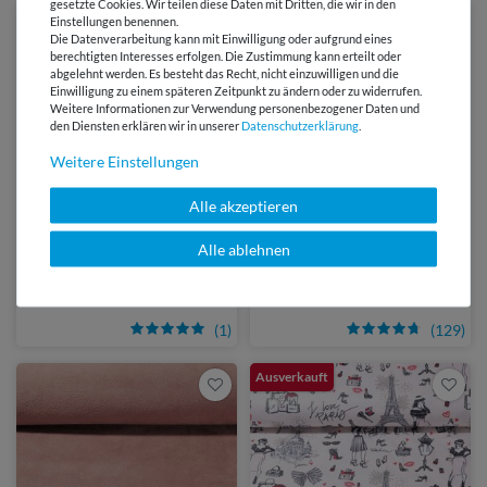
gesetzte Cookies. Wir teilen diese Daten mit Dritten, die wir in den
Einstellungen benennen.
Die Datenverarbeitung kann mit Einwilligung oder aufgrund eines
berechtigten Interesses erfolgen. Die Zustimmung kann erteilt oder
abgelehnt werden. Es besteht das Recht, nicht einzuwilligen und die
Einwilligung zu einem späteren Zeitpunkt zu ändern oder zu widerrufen.
Weitere Informationen zur Verwendung personenbezogener Daten und
den Diensten erklären wir in unserer
Daten­schutz­erklärung
.
Weitere Einstellungen
Alle akzeptieren
4,29 €
4,90 €
Alle ablehnen
3 Stück | 1,43 € / Stück
Snaply Wonder Tape Abroller
Metall Handmade Label -
Gold - 3 Stk
(1)
(129)
Ausverkauft