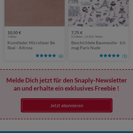
10,50 €
7,75 €
1
Meter
0,5 Meter | 15,50 € / Meter
Kunstleder Microfaser Be
Beschichtete Baumwolle - Ich
Real - Altrosa
mag Paris Nude
(6)
(1)
Melde Dich jetzt für den Snaply-Newsletter
an und erhalte ein exklusives Freebie !
Jetzt abonnieren