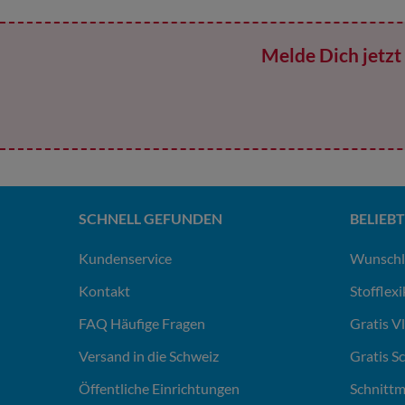
Melde Dich jetzt 
SCHNELL GEFUNDEN
BELIEBT
Kundenservice
Wunschl
Kontakt
Stofflex
FAQ Häufige Fragen
Gratis V
Versand in die Schweiz
Gratis S
Öffentliche Einrichtungen
Schnittm