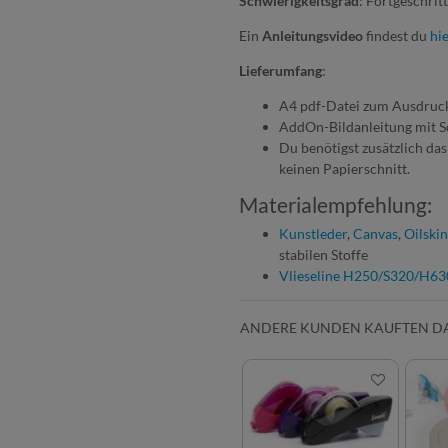
Schwierigkeitsgrad
: Fortgeschrit
Ein
Anleitungsvideo
findest du
hie
Lieferumfang
:
A4 pdf-Datei zum Ausdruc
AddOn-Bildanleitung mit Sc
Du benötigst zusätzlich das
keinen Papierschnitt.
Materialempfehlung:
Kunstleder
,
Canvas
,
Oilskin
stabilen Stoffe
Vlieseline H250/S320/H630
ANDERE KUNDEN KAUFTEN D