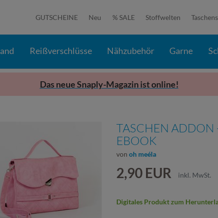
GUTSCHEINE
Neu
% SALE
Stoffwelten
Taschens
band
Reißverschlüsse
Nähzubehör
Garne
Sc
Das neue Snaply-Magazin ist online!
TASCHEN ADDON -
EBOOK
von
oh meéla
2,90 EUR
inkl. MwSt.
Digitales Produkt zum Herunterl