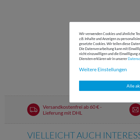
Wir verwenden Cookies und ähnliche Tec
z.B. Inhalte und Anzeigen zu personalisi
gesetzte Cookies. Wir teilen diese Daten
Die Datenverarbeitung kann mit Einwilli
nicht einzuwilligen und die Einwilligun
Diensten erklären wir in unserer
Daten­s
Weitere Einstellungen
Alle a
Versandkostenfrei ab 60 € -
Lieferung mit DHL
VIELLEICHT AUCH INTERE