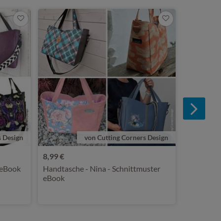
7,90 €
Umhänget
Small und
eBook
s Design
von Cutting Corners Design
8,99 €
 eBook
Handtasche - Nina - Schnittmuster
eBook