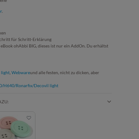
tene
r
.
ken
hritt für Schritt-Erklärung
 eBook ohAbbi BIG, dieses ist nur ein AddOn. Du erhältst
 light
,
Webware
und alle festen, nicht zu dicken, aber
/H640/Ronarfix/Decovil light
AZU: