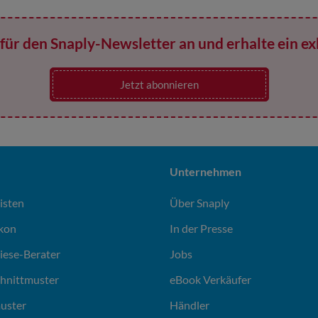
für den Snaply-Newsletter an und erhalte ein ex
Jetzt abonnieren
Unternehmen
isten
Über Snaply
ikon
In der Presse
liese-Berater
Jobs
chnittmuster
eBook Verkäufer
uster
Händler