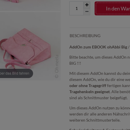
In den Wa
BESCHREIBUNG
AddOn zum EBOOK ohAbbi Big
/
Bitte beachte, um dieses AddOn n
BIG !!!
r das Bild fahren
Mit diesem AddOn kannst du deine
diesem AddOn, wie du dir eine w
oder ohne Tragegriff
fertigen kan
Tragehenkeln geeignet
. Alle benö
sind als Schnittmuster beigefügt.
Um dieses AddOn nutzen zu könne
werden dir alle anderen Nähschritt
weiteren Schnittmusterteile.