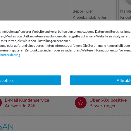
Beppi - Der
Nähge
Klebebandabroller
Knop
hnologien auf unserer Website und verarbeiten personenbezogene Daten von Besucher:innen 
eren, Medien von Drittanbietern einzubinden oder Zugriffe auf unsere Website zu analysieren.
 mit Dritten, die wir in den Einstellungen benennen.
LIZENZHINWEISE
gung oder aufgrund eines berechtigten Interesses erfolgen. Die Zustimmung kann erteilt oder 
g zu einem späteren Zeitpunkt zu ändern oder zu widerrufen. Weitere Informationen zur Ver
chutz­erklärung
.
BEWERTUNGEN
HERSTELLERINFORMATIONEN
kzeptieren
Alle ab
E-Mail Kundenservice
Über 98% positive
Antwort in 24h
Bewertungen
SSANT