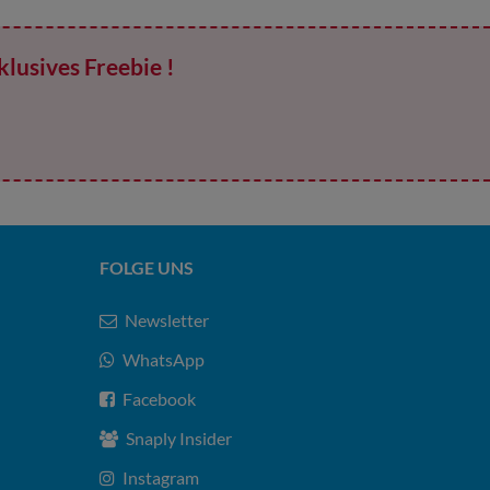
klusives Freebie !
FOLGE UNS
Newsletter
WhatsApp
Facebook
Snaply Insider
Instagram