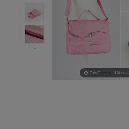
Zum Zoomen mit Maus übe
Item 1 of
6