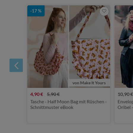
-17 %
von Make It Yours
4,90 €
5,90 €
10,90 €
Tasche - Half Moon Bag mit Rüschen -
Envelop
Schnittmuster eBook
Oribel 