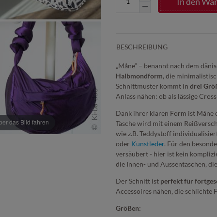
In den Wa
BESCHREIBUNG
„Måne“ – benannt nach dem dänisc
Halbmondform
, die minimalisti
Schnittmuster kommt in
drei Grö
Anlass nähen: ob als lässige Cros
Dank ihrer klaren Form ist Måne e
r das Bild fahren
Tasche wird mit einem Reißversch
wie z.B. Teddystoff individualisier
oder
Kunstleder
. Für den besond
versäubert - hier ist kein kompli
die Innen- und Aussentaschen, di
Der Schnitt ist
perfekt für fortge
Accessoires nähen, die schlichte 
Größen: