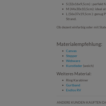
S (32x16x9,5cm) : perfekt 
M (44x30x10,5cm): ideal al
L (56x37x19,5cm ): genug P
Strand.
Ob dezent einfarbig oder mit Stat
Materialempfehlung:
Canvas
Stepper
Webware
Kunstleder
(weich)
Weiteres Material:
Ring Karabiner
Gurtband
Endlos RV
ANDERE KUNDEN KAUFTEN D