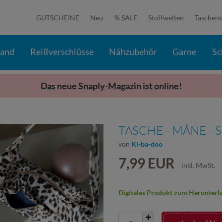
GUTSCHEINE
Neu
% SALE
Stoffwelten
Taschens
band
Reißverschlüsse
Nähzubehör
Garne
Sc
Das neue Snaply-Magazin ist online!
TASCHE - MÅNE -
von
Ki-ba-doo
7,99 EUR
inkl. MwSt.
Digitales Produkt zum Herunterl