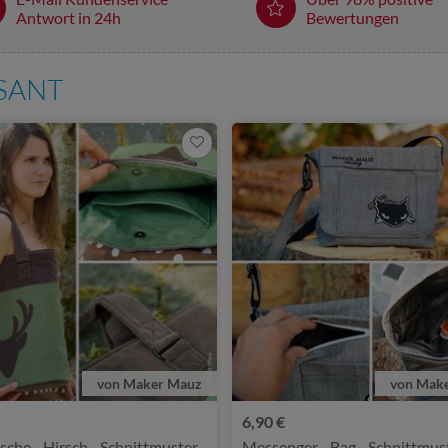
Antwort in 24h
Bewertungen
SSANT
von Maker Mauz
von Mak
6,90 €
sche - Hirsch - Schnittmuster
Messenger - Bag - Schnittmus