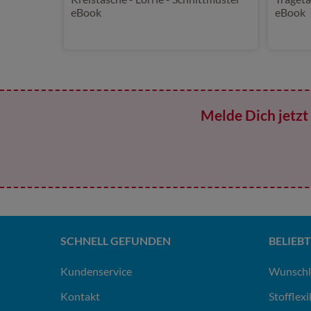
eBook
eBook
Melde Dich jetzt 
SCHNELL GEFUNDEN
BELIEBT
Kundenservice
Wunschl
Kontakt
Stofflex