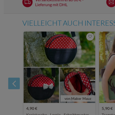
Lieferung mit DHL
VIELLEICHT AUCH INTERE
von Maker Mauz
4,90 €
5,90 €
Kreistasche - Lorrie - Schnittmuster
Trageta