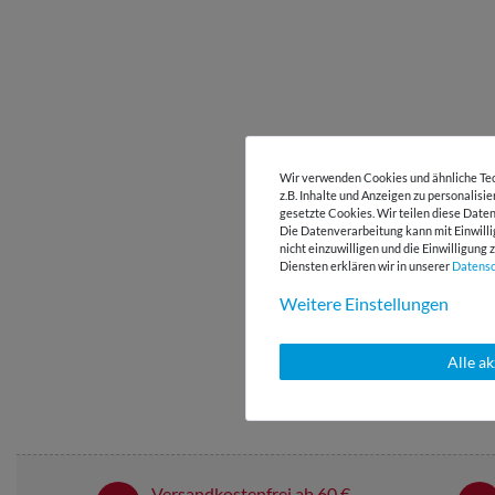
Wir verwenden Cookies und ähnliche Tec
z.B. Inhalte und Anzeigen zu personalisi
gesetzte Cookies. Wir teilen diese Daten
Die Datenverarbeitung kann mit Einwilli
nicht einzuwilligen und die Einwilligun
Diensten erklären wir in unserer
Daten­s
Weitere Einstellungen
Alle a
Versandkostenfrei ab 60 € -