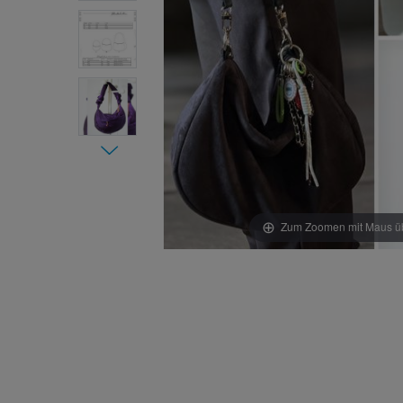
Zum Zoomen mit Maus übe
Item 1 of
7