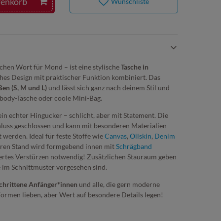
renkorb
Wunschliste
hen Wort für Mond – ist eine stylische
Tasche in
sches Design mit praktischer Funktion kombiniert. Das
ßen (S, M und L)
und lässt sich ganz nach deinem Stil und
sbody-Tasche oder coole Mini-Bag.
in echter Hingucker – schlicht, aber mit Statement. Die
luss geschlossen und kann mit besonderen Materialien
t werden. Ideal für feste Stoffe wie
Canvas
,
Oilskin
,
Denim
eren Stand wird formgebend innen mit
Schrägband
ziertes Verstürzen notwendig! Zusätzlichen Stauraum geben
e im Schnittmuster vorgesehen sind.
schrittene Anfänger*innen
und alle, die gern moderne
Formen lieben, aber Wert auf besondere Details legen!