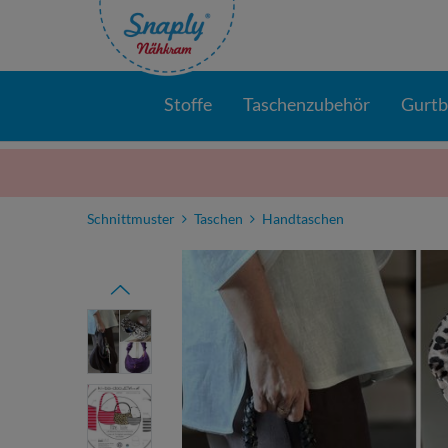
Stoffe
Taschenzubehör
Gurt
Schnittmuster
Taschen
Handtaschen