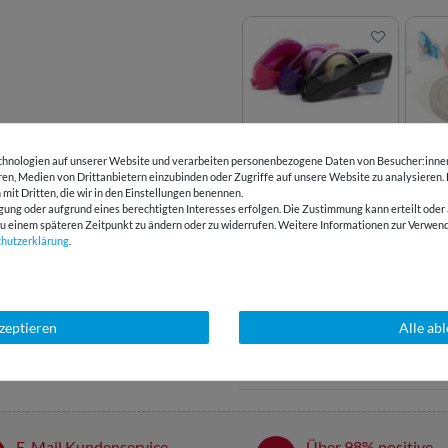
Beppi - Der
Nähge
hnologien auf unserer Website und verarbeiten personenbezogene Daten von Besucher:innen 
Klebebandabroller
Knop
eren, Medien von Drittanbietern einzubinden oder Zugriffe auf unsere Website zu analysieren.
 mit Dritten, die wir in den Einstellungen benennen.
gung oder aufgrund eines berechtigten Interesses erfolgen. Die Zustimmung kann erteilt oder 
g zu einem späteren Zeitpunkt zu ändern oder zu widerrufen. Weitere Informationen zur Ver
chutz­erklärung
.
LIZENZHINWEISE
BEWERTUNGEN
( 1 )
kzeptieren
Alle ab
HERSTELLERINFORMATIONEN
E-Mail Kundenservice
Über 98% positive