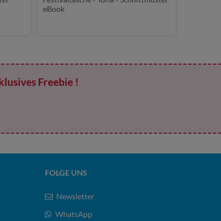
eBook
klusives Freebie !
FOLGE UNS
Newsletter
WhatsApp