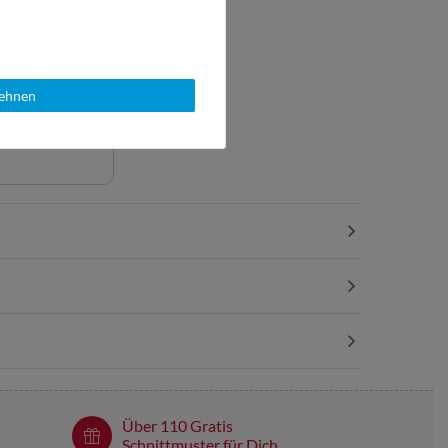
lehnen
wichte in
fform
Über 110 Gratis
Schnittmuster für Dich