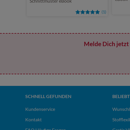
Schnittmuster eBook
(1)
Melde Dich jetzt 
SCHNELL GEFUNDEN
BELIEBT
Kundenservice
Wunschl
Kontakt
Stofflex
FAQ Häufige Fragen
Gratis V