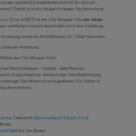
und der ausführlich bebilderten Schritt-für-Schritt-
unden). Damit ist es ein idealer Anfänger-Taschenschnitt.
cm x 10 cm (H/B/T) ist der City Shopper Oslo
der ideale
r verkleinern kannst, beschreibe ich in der Anleitung.
 Anleitung, sowie ein Schnittmuster für 2 Näh-Varianten.
bitte der Anleitung.
 Nähen des City Shopper Oslo!
n bei René Schlepper - Unikati - Jede Naht ein
ausch, Kopie, Abdruck, Verkauf oder Veröffentlichung
h untersagt. Der Widerruf wird geahndet. Für Fehler in
tung übernommen.
Canvas
, Dekostoff,
Baumwollstoff
,
Oilskin
,
Cord
 Boden
ovil light
für den Boden