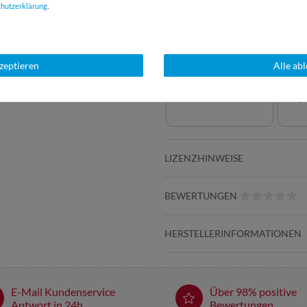
chutz­erklärung
.
kzeptieren
Alle ab
Beppi - Der
Nähge
Klebebandabroller
Knop
LIZENZHINWEISE
BEWERTUNGEN
HERSTELLERINFORMATIONEN
E-Mail Kundenservice
Über 98% positive
Antwort in 24h
Bewertungen