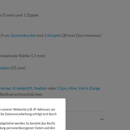
s
(5 mm) und 1 Zipper
 19 cm
Gummikordel
und 2
Knöpfe
(30 mm Durchmesser)
maximale Stärke 1,5 mm)
ulator
(25 mm)
marker
,
Kreidestift
,
Nadeln
oder
Clips
,
Ahle
,
Vario Zange
 Reißverschlussfüßchen
unserer Webseite (z.B. IP-Adresse), um
 Die Datenverarbeitung erfolgt erst durch
AZU:
abgelehnt werden. Es besteht das Recht,
wendung personenbezogener Daten und den