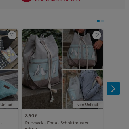
6,90 €
Damentasc
Schnittm
 Unikati
von Unikati
8,90 €
 -
Rucksack - Enna - Schnittmuster
eBook