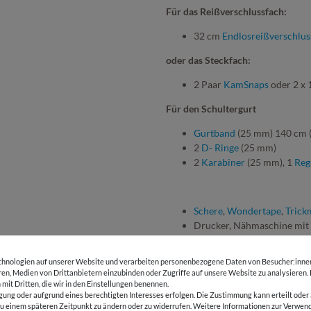
Für das Reißverschlussfach:
32 cm
Endlosreißverschlus
oder das Steckfach:
2 Paar
KamSnaps
oder 2 x
Für den Schultergurt
Gurtband
(25 mm) 140 cm (
2
D- Ringe
(25 mm)
2
Karabiner
(25 mm), 1
Reg
Schere
,
Wondertape
,
Trick
Drucker, Nähmaschine mit
hnologien auf unserer Website und verarbeiten personenbezogene Daten von Besucher:innen 
eren, Medien von Drittanbietern einzubinden oder Zugriffe auf unsere Website zu analysieren.
 mit Dritten, die wir in den Einstellungen benennen.
ANDERE KUNDEN KAUFTEN D
gung oder aufgrund eines berechtigten Interesses erfolgen. Die Zustimmung kann erteilt oder 
g zu einem späteren Zeitpunkt zu ändern oder zu widerrufen. Weitere Informationen zur Ver