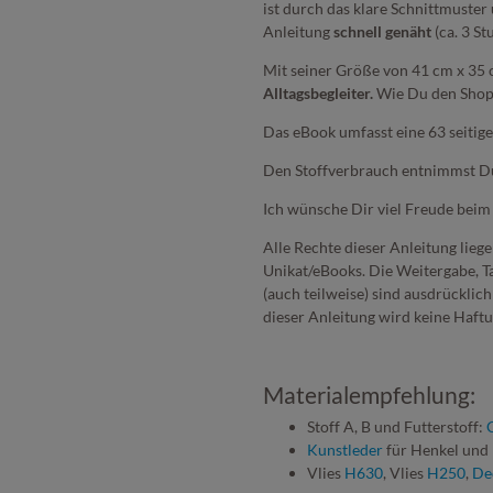
ist durch das klare Schnittmuster 
Anleitung
schnell genäht
(ca. 3 St
Mit seiner Größe von 41 cm x 35 
Alltagsbegleiter.
Wie Du den Shoppe
Das eBook umfasst eine 63 seitige
Den Stoffverbrauch entnimmst Du 
Ich wünsche Dir viel Freude beim
Alle Rechte dieser Anleitung liege
Unikat/eBooks. Die Weitergabe, T
(auch teilweise) sind ausdrücklic
dieser Anleitung wird keine Haf
Materialempfehlung:
Stoff A, B und Futterstoff:
Kunstleder
für Henkel und
Vlies
H630
, Vlies
H250
,
Dec