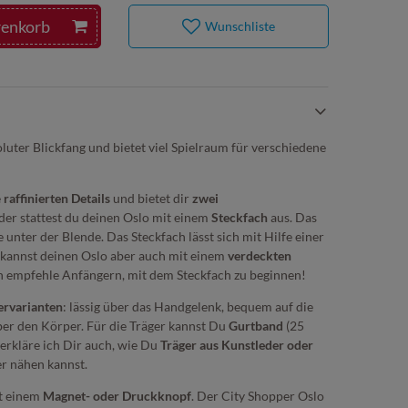
renkorb
Wunschliste
oluter Blickfang und bietet viel Spielraum für verschiedene
e
raffinierten Details
und bietet dir
zwei
der stattest du deinen Oslo mit einem
Steckfach
aus. Das
e unter der Blende. Das Steckfach lässt sich mit Hilfe einer
u kannst deinen Oslo aber auch mit einem
verdeckten
ch empfehle Anfängern, mit dem Steckfach zu beginnen!
ervarianten
: lässig über das Handgelenk, bequem auf die
über den Körper. Für die Träger kannst Du
Gurtband
(25
erkläre ich Dir auch, wie Du
Träger aus Kunstleder oder
er nähen kannst.
t einem
Magnet- oder Druckknopf
. Der City Shopper Oslo