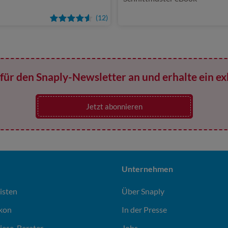
(12)
für den Snaply-Newsletter an und erhalte ein ex
Jetzt abonnieren
Unternehmen
isten
Über Snaply
ikon
In der Presse
liese-Berater
Jobs