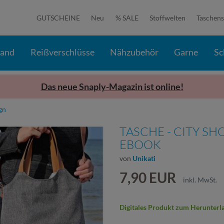
GUTSCHEINE
Neu
% SALE
Stoffwelten
Taschens
band
Reißverschlüsse
Nähzubehör
Garne
Sc
Das neue Snaply-Magazin ist online!
gn
TASCHE - CITY S
EBOOK
von
Unikati
7,90 EUR
inkl. MwSt.
Digitales Produkt zum Herunterl