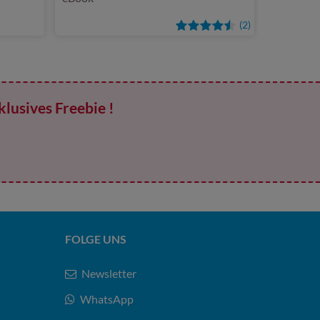
(2)
klusives Freebie !
FOLGE UNS
Newsletter
WhatsApp