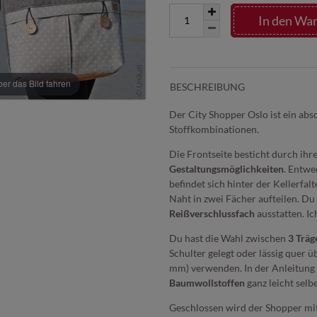
In den Wa
r das Bild fahren
BESCHREIBUNG
Der City Shopper Oslo ist ein abs
Stoffkombinationen.
Die Frontseite besticht durch ihr
Gestaltungsmöglichkeiten
. Entwe
befindet sich hinter der Kellerfalt
Naht in zwei Fächer aufteilen. D
Reißverschlussfach
ausstatten. I
Du hast die Wahl zwischen
3 Träg
Schulter gelegt oder lässig quer 
mm) verwenden. In der Anleitung 
Baumwollstoffen
ganz leicht selb
Geschlossen wird der Shopper mi