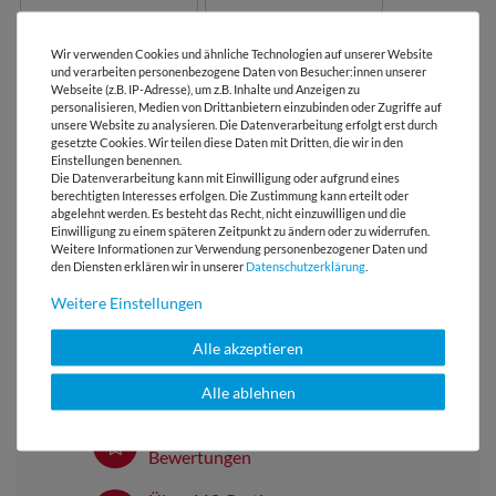
Wir verwenden Cookies und ähnliche Technologien auf unserer Website
LIZENZHINWEISE
und verarbeiten personenbezogene Daten von Besucher:innen unserer
Webseite (z.B. IP-Adresse), um z.B. Inhalte und Anzeigen zu
personalisieren, Medien von Drittanbietern einzubinden oder Zugriffe auf
unsere Website zu analysieren. Die Datenverarbeitung erfolgt erst durch
BEWERTUNGEN
( 4 )
gesetzte Cookies. Wir teilen diese Daten mit Dritten, die wir in den
Einstellungen benennen.
Die Datenverarbeitung kann mit Einwilligung oder aufgrund eines
HERSTELLERINFORMATIONEN
berechtigten Interesses erfolgen. Die Zustimmung kann erteilt oder
abgelehnt werden. Es besteht das Recht, nicht einzuwilligen und die
Einwilligung zu einem späteren Zeitpunkt zu ändern oder zu widerrufen.
Weitere Informationen zur Verwendung personenbezogener Daten und
den Diensten erklären wir in unserer
Daten­schutz­erklärung
.
Weitere Einstellungen
Versandkostenfrei ab 60 € -
Lieferung mit DHL
Alle akzeptieren
E-Mail Kundenservice
Antwort in 24h
Alle ablehnen
Über 98% positive
Bewertungen