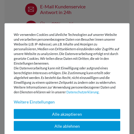
E-Mail Kundenservice
Antwort in 24h
Über 98% positive
Bewertungen
Wir verwenden Cookies und ähnliche Technologien auf unserer Website
und verarbeiten personenbezogene Daten von Besucher:innen unserer
Über 110 Gratis
Webseite (z.B. IP-Adresse), um z.B. Inhalte und Anzeigen zu
Schnittmuster für Dich
personalisieren, Medien von Drittanbietern einzubinden oder Zugriffe auf
unsere Website zu analysieren. Die Datenverarbeitung erfolgt erst durch
gesetzte Cookies. Wir teilen diese Daten mit Dritten, die wir in den
Einstellungen benennen.
Die Datenverarbeitung kann mit Einwilligung oder aufgrund eines
VIELLEICHT AUCH INTERESSANT
berechtigten Interesses erfolgen. Die Zustimmung kann erteilt oder
abgelehnt werden. Es besteht das Recht, nicht einzuwilligen und die
Einwilligung zu einem späteren Zeitpunkt zu ändern oder zu widerrufen.
Weitere Informationen zur Verwendung personenbezogener Daten und
den Diensten erklären wir in unserer
Daten­schutz­erklärung
.
Weitere Einstellungen
Alle akzeptieren
Alle ablehnen