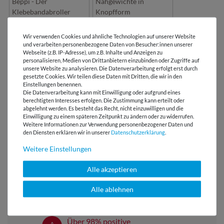
Beppi - Der
Nähgewichte in
Klebebandabroller
Knopfform
Wir verwenden Cookies und ähnliche Technologien auf unserer Website
und verarbeiten personenbezogene Daten von Besucher:innen unserer
Webseite (z.B. IP-Adresse), um z.B. Inhalte und Anzeigen zu
LIZENZHINWEISE
personalisieren, Medien von Drittanbietern einzubinden oder Zugriffe auf
unsere Website zu analysieren. Die Datenverarbeitung erfolgt erst durch
gesetzte Cookies. Wir teilen diese Daten mit Dritten, die wir in den
BEWERTUNGEN
Einstellungen benennen.
Die Datenverarbeitung kann mit Einwilligung oder aufgrund eines
berechtigten Interesses erfolgen. Die Zustimmung kann erteilt oder
abgelehnt werden. Es besteht das Recht, nicht einzuwilligen und die
HERSTELLERINFORMATIONEN
Einwilligung zu einem späteren Zeitpunkt zu ändern oder zu widerrufen.
Weitere Informationen zur Verwendung personenbezogener Daten und
den Diensten erklären wir in unserer
Daten­schutz­erklärung
.
Weitere Einstellungen
Versandkostenfrei ab 60 € -
Alle akzeptieren
Lieferung mit DHL
Alle ablehnen
E-Mail Kundenservice
Antwort in 24h
Über 98% positive