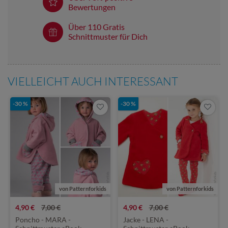
Bewertungen
Über 110 Gratis
Schnittmuster für Dich
VIELLEICHT AUCH INTERESSANT
-30 %
-30 %
von Patternforkids
von Patternforkids
4,90 €
7,00 €
4,90 €
7,00 €
Poncho - MARA -
Jacke - LENA -