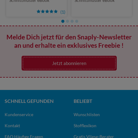
Schnittmuster eBook
Schnittmuster eBook
(1)
Melde Dich jetzt für den Snaply-Newsletter
an und erhalte ein exklusives Freebie !
Jetzt abonnieren
SCHNELL GEFUNDEN
BELIEBT
Kundenservice
Wunschlisten
Kontakt
Stofflexikon
FAQ Häufige Fragen
Gratis Vliese-Berater