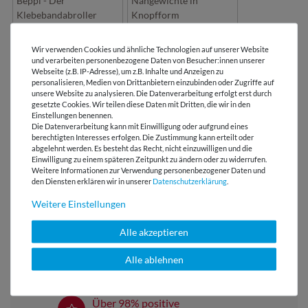
Beppi - Der
Nähgewichte in
Klebebandabroller
Knopfform
Wir verwenden Cookies und ähnliche Technologien auf unserer Website
und verarbeiten personenbezogene Daten von Besucher:innen unserer
Webseite (z.B. IP-Adresse), um z.B. Inhalte und Anzeigen zu
LIZENZHINWEISE
personalisieren, Medien von Drittanbietern einzubinden oder Zugriffe auf
unsere Website zu analysieren. Die Datenverarbeitung erfolgt erst durch
gesetzte Cookies. Wir teilen diese Daten mit Dritten, die wir in den
BEWERTUNGEN
Einstellungen benennen.
Die Datenverarbeitung kann mit Einwilligung oder aufgrund eines
berechtigten Interesses erfolgen. Die Zustimmung kann erteilt oder
abgelehnt werden. Es besteht das Recht, nicht einzuwilligen und die
HERSTELLERINFORMATIONEN
Einwilligung zu einem späteren Zeitpunkt zu ändern oder zu widerrufen.
Weitere Informationen zur Verwendung personenbezogener Daten und
den Diensten erklären wir in unserer
Daten­schutz­erklärung
.
Weitere Einstellungen
Versandkostenfrei ab 60 € -
Alle akzeptieren
Lieferung mit DHL
Alle ablehnen
E-Mail Kundenservice
Antwort in 24h
Über 98% positive