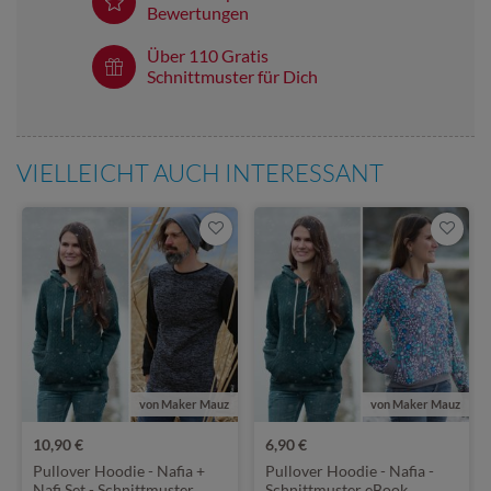
Bewertungen
Über 110 Gratis
Schnittmuster für Dich
VIELLEICHT AUCH INTERESSANT
von Maker Mauz
von Maker Mauz
10,90 €
6,90 €
Pullover Hoodie - Nafia +
Pullover Hoodie - Nafia -
Nafi Set - Schnittmuster
Schnittmuster eBook