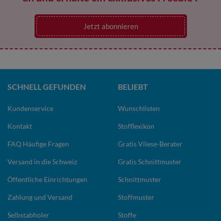
Jetzt abonnieren
SCHNELL GEFUNDEN
BELIEBT
Kundenservice
Wunschlisten
Kontakt
Stofflexikon
FAQ Häufige Fragen
Gratis Vliese-Berater
Versand in die Schweiz
Gratis Schnittmuster
Öffentliche Einrichtungen
Schnittmuster
Zahlung und Versand
Stoffmuster
Selbstabholer
Stoffe