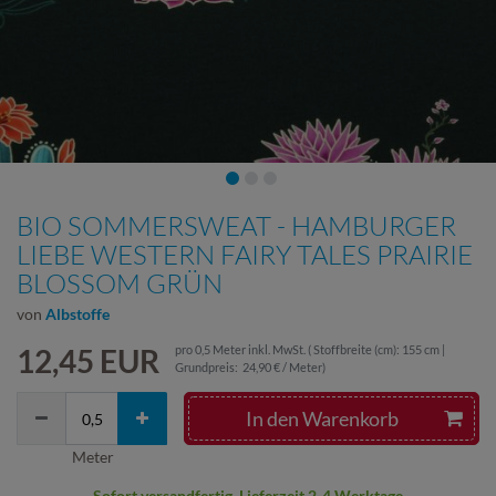
BIO SOMMERSWEAT - HAMBURGER
LIEBE WESTERN FAIRY TALES PRAIRIE
BLOSSOM GRÜN
von
Albstoffe
12,45 EUR
pro
0,5
Meter
inkl. MwSt.
( Stoffbreite (cm): 155 cm |
Grundpreis:
24,90 € / Meter
)
In den Warenkorb
Meter
Sofort versandfertig, Lieferzeit 2-4 Werktage