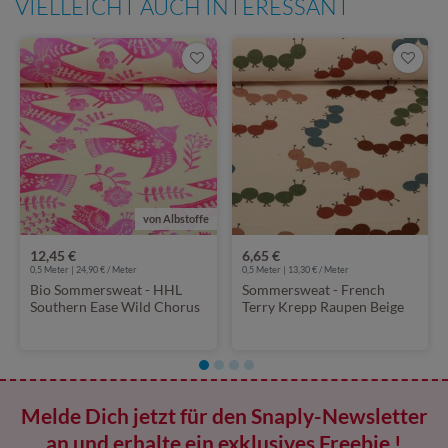
VIELLEICHT AUCH INTERESSANT
von Albstoffe
12,45 €
6,65 €
0,5 Meter | 24,90 € / Meter
0,5 Meter | 13,30 € / Meter
Bio Sommersweat - HHL
Sommersweat - French
Southern Ease Wild Chorus
Terry Krepp Raupen Beige
Beige Pink
Melde Dich jetzt für den Snaply-Newsletter
an und erhalte ein exklusives Freebie !