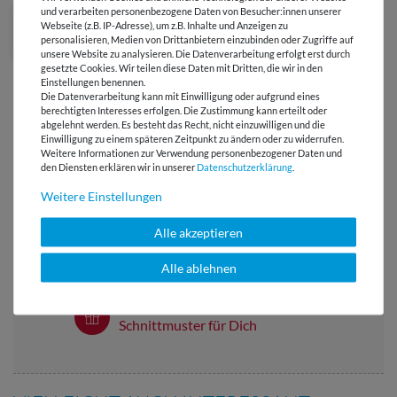
und verarbeiten personenbezogene Daten von Besucher:innen unserer
Webseite (z.B. IP-Adresse), um z.B. Inhalte und Anzeigen zu
personalisieren, Medien von Drittanbietern einzubinden oder Zugriffe auf
unsere Website zu analysieren. Die Datenverarbeitung erfolgt erst durch
gesetzte Cookies. Wir teilen diese Daten mit Dritten, die wir in den
Einstellungen benennen.
Die Datenverarbeitung kann mit Einwilligung oder aufgrund eines
berechtigten Interesses erfolgen. Die Zustimmung kann erteilt oder
abgelehnt werden. Es besteht das Recht, nicht einzuwilligen und die
Einwilligung zu einem späteren Zeitpunkt zu ändern oder zu widerrufen.
Versandkostenfrei ab 60 € -
Weitere Informationen zur Verwendung personenbezogener Daten und
den Diensten erklären wir in unserer
Daten­schutz­erklärung
.
Lieferung mit DHL
Weitere Einstellungen
E-Mail Kundenservice
Antwort in 24h
Alle akzeptieren
Über 98% positive
Alle ablehnen
Bewertungen
Über 110 Gratis
Schnittmuster für Dich