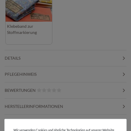
Klebeband zur
Stoffmarkierung
DETAILS
PFLEGEHINWEIS
BEWERTUNGEN
HERSTELLERINFORMATIONEN
DIESER STOFF IN ANDEREN FARBEN
Wir verwenden Cookies und ähnliche Technologien auf unserer Website