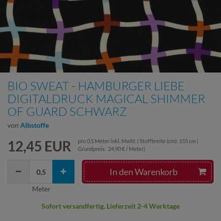
BIO SWEAT - HAMBURGER LIEBE
DIGITALDRUCK MAGICAL SHIMMER
OF GUARD SCHWARZ
von
Albstoffe
12,45 EUR
pro
0,5
Meter
inkl. MwSt.
( Stoffbreite (cm): 155 cm |
Grundpreis:
24,90 € / Meter
)
In den Warenkorb
Meter
Sofort versandfertig, Lieferzeit 2-4 Werktage