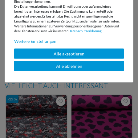
Einstellungen benennen.
Lieferung mit DHL
Die Datenverarbeitung kann mit Einwilligung oder aufgrund eines
berechtigten Interesses erfolgen. Die Zustimmung kann erteilt oder
abgelehnt werden. Es besteht das Recht, nicht einzuwilligen und die
E-Mail Kundenservice
Einwilligung zu einem späteren Zeitpunkt zu ändern oder zu widerrufen.
Antwort in 24h
Weitere Informationen zur Verwendung personenbezogener Daten und
den Diensten erklären wir in unserer
Daten­schutz­erklärung
.
Über 98% positive
Bewertungen
Weitere Einstellungen
Über 110 Gratis
Alle akzeptieren
Schnittmuster für Dich
Alle ablehnen
VIELLEICHT AUCH INTERESSANT
-15 %