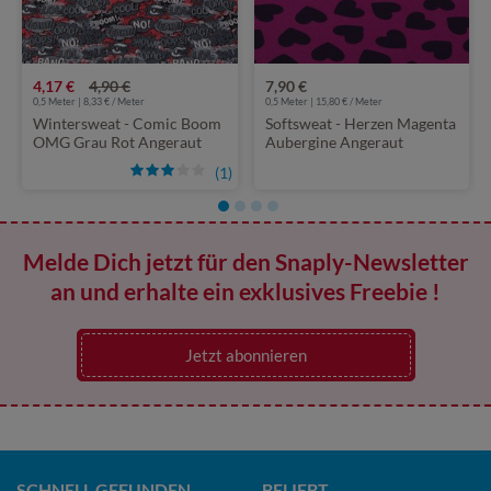
4,17 €
4,90 €
7,90 €
0,5 Meter | 8,33 € / Meter
0,5 Meter | 15,80 € / Meter
Wintersweat - Comic Boom
Softsweat - Herzen Magenta
OMG Grau Rot Angeraut
Aubergine Angeraut
(1)
Melde Dich jetzt für den Snaply-Newsletter
an und erhalte ein exklusives Freebie !
Jetzt abonnieren
SCHNELL GEFUNDEN
BELIEBT