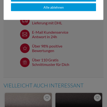
Alle ablehnen
Versandkostenfrei ab 60 € -
Lieferung mit DHL
E-Mail Kundenservice
Antwort in 24h
Über 98% positive
Bewertungen
Über 110 Gratis
Schnittmuster für Dich
VIELLEICHT AUCH INTERESSANT