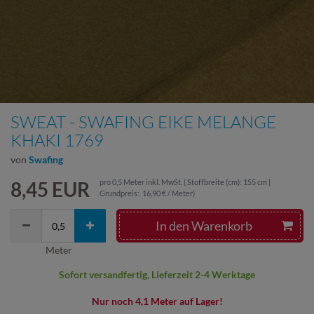
SWEAT - SWAFING EIKE MELANGE
KHAKI 1769
von
Swafing
8,45 EUR
pro
0,5
Meter
inkl. MwSt.
( Stoffbreite (cm): 155 cm |
Grundpreis:
16,90 € / Meter
)
In den Warenkorb
Meter
Sofort versandfertig, Lieferzeit 2-4 Werktage
Nur noch 4,1 Meter auf Lager!